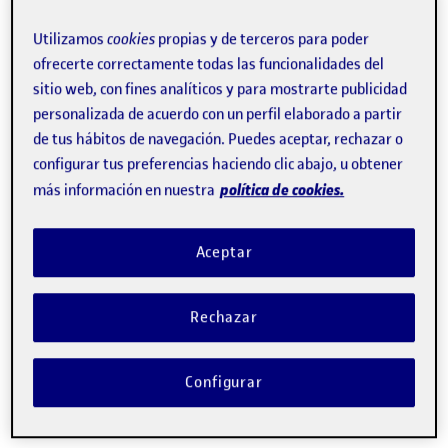
novena edición del
SpinUOC
, el programa de impulso del
emprendimiento, la innovación y la transferencia de la
Utilizamos
cookies
propias y de terceros para poder
ofrecerte correctamente todas las funcionalidades del
Universitat Oberta de Catalunya (UOC), coordinado por la
sitio web, con fines analíticos y para mostrarte publicidad
plataforma
Hubbik
.
personalizada de acuerdo con un perfil elaborado a partir
de tus hábitos de navegación. Puedes aceptar, rechazar o
configurar tus preferencias haciendo clic abajo, u obtener
Cómo funciona
política de cookies.
más información en nuestra
Gracias a Opground, las
empresas pueden ahorrar hasta
un 80 % del tiempo que dedican a buscar nuevos
Aceptar
empleados
. Basta con que recurran a la plataforma cada
vez que necesiten contratar a un programador, y su
Rechazar
sistema de inteligencia artificial preseleccionará y les
ofrecerá los perfiles más adecuados en muy pocos
Configurar
minutos.