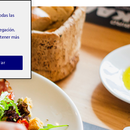
odas las
vegación.
obtener más
rar