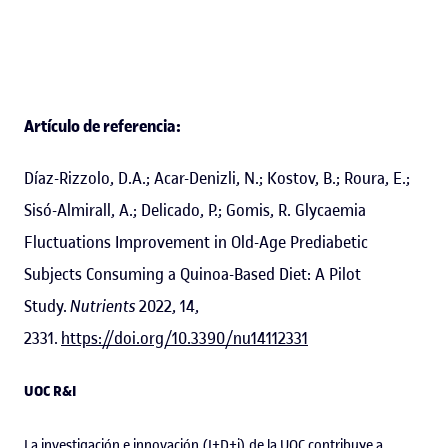
Artículo de referencia:
Díaz-Rizzolo, D.A.; Acar-Denizli, N.; Kostov, B.; Roura, E.;
Sisó-Almirall, A.; Delicado, P.; Gomis, R. Glycaemia
Fluctuations Improvement in Old-Age Prediabetic
Subjects Consuming a Quinoa-Based Diet: A Pilot
Study.
Nutrients
2022, 14,
2331.
https://doi.org/10.3390/nu14112331
UOC R&I
La investigación e innovación (I+D+i) de la UOC contribuye a