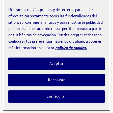
vitaminas del grupo B y en las vitaminas E y C, así como
Utilizamos
cookies
propias y de terceros para poder
en minerales como el calcio, el hierro o el magnesio.
ofrecerte correctamente todas las funcionalidades del
Asimismo, es una buena fuente de carbohidratos
sitio web, con fines analíticos y para mostrarte publicidad
complejos y de fibra, y contiene una elevada
personalizada de acuerdo con un perfil elaborado a partir
de tus hábitos de navegación. Puedes aceptar, rechazar o
concentración de proteínas con
todos los aminoácidos
configurar tus preferencias haciendo clic abajo, u obtener
esenciales
, que son los que debemos incorporar a través
política de cookies.
más información en nuestra
de la dieta.
Aceptar
Debido a este valor nutricional, se había hipotetizado que
el consumo de quinoa podría tener un impacto favorable
Rechazar
respecto a ciertas enfermedades cardiovasculares y otras
enfermedades metabólicas, como la diabetes tipo 2. Sin
Configurar
embargo,
no existía ningún estudio científico que avalara
estos supuestos beneficios para la salud
.