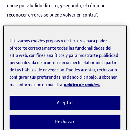
darse por aludido directo, y segundo, el cómo no
reconocer errores se puede volver en contra”.
No obstante,
el mensaje del presentador, lejos de
sembrar la paz, generó aún más revuelo, puesto que la
Utilizamos
cookies
propias y de terceros para poder
mayoría de veces
, el intento de censura o encubrimiento
ofrecerte correctamente todas las funcionalidades del
sitio web, con fines analíticos y para mostrarte publicidad
de una información, da mayor visibilidad al tema. Más
personalizada de acuerdo con un perfil elaborado a partir
incluso que si no se hubiera pretendido acallar dicha
de tus hábitos de navegación. Puedes aceptar, rechazar o
información. Y eso se denomina
efecto Streinsand
.
configurar tus preferencias haciendo clic abajo, u obtener
política de cookies.
más información en nuestra
A Barbra Streisand no le gustó nada que en 2003 se
publicara en una web una foto aérea de su casa en
Aceptar
California, así que llevó el asunto a los tribunales.
La foto
de su casa formaba parte de un proyecto de 12.000
Rechazar
imágenes que reflejaban la erosión de la costa de