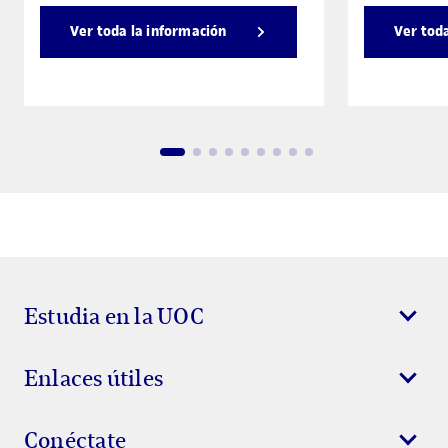
Ver toda la información
Ver tod
Estudia en la UOC
Enlaces útiles
Conéctate