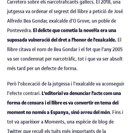
Carretero sobre els narcotraficants gallecs. El 2018, una
jutgessa va ordenar el segrest del llibre a petició de José
Alfredo Bea Gondar, exalcalde d'O Grove, un poble de
Pontevedra.
El delicte que cometia la novel·la era una
suposada vulneració del dret a l'honor de l'exalcalde.
El
llibre citava el nom de Bea Gondar i el fet que l'any 2005
va ser condemnat per narcotràfic, tot i que va ser absolt
més tard per un defecte de forma.
Però l'obcecació de la jutgessa i l'exalcalde va aconseguir
l'efecte contrari.
L'editorial va denunciar l'acte com una
forma de censura i el llibre es va convertir en tema del
moment no només a Espanya, sinó arreu del món
. Fins i
tot va aparèixer a Moments, una espècie de blog de
Twitter que recull els tuits més importants de la