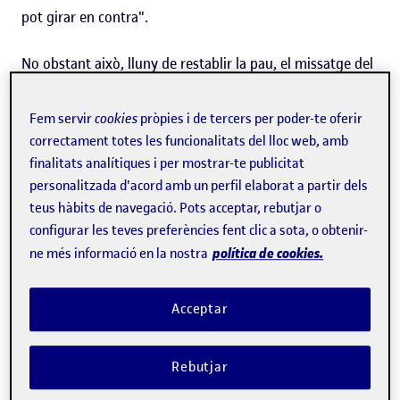
pot girar en contra".
No obstant això, lluny de restablir la pau, el missatge del
presentador va generar encara més enrenou, ja que, la
Fem servir
cookies
pròpies i de tercers per poder-te oferir
majoria de vegades, l'intent de censura o d'encobriment
correctament totes les funcionalitats del lloc web, amb
d'una informació dona més visibilitat al tema. Fins i tot
finalitats analítiques i per mostrar-te publicitat
més que si no s'hagués volgut fer callar aquesta
personalitzada d'acord amb un perfil elaborat a partir dels
informació.
I això s'anomena efecte Streisand
.
teus hàbits de navegació. Pots acceptar, rebutjar o
configurar les teves preferències fent clic a sota, o obtenir-
A
Barbra Streisand
no li va agradar gens que el 2003 es
política de cookies.
ne més informació en la nostra
publiqués en un web una foto aèria de casa seva, a
Califòrnia, de manera que va portar l'assumpte als
Acceptar
tribunals.
La foto de la casa de Streisand formava part
d'un projecte de 12.000 imatges que reflectien l'erosió de
Rebutjar
la costa de Califòrnia
. Fins al moment de la demanda,