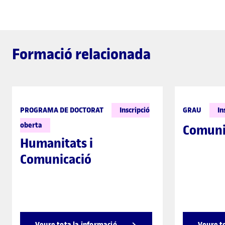
Formació relacionada
PROGRAMA DE DOCTORAT
Inscripció
GRAU
In
oberta
Comuni
Humanitats i
Comunicació
Veure tota la informació
Veure t