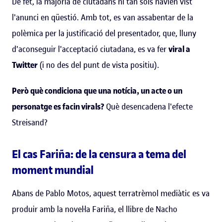
De fet, la majoria de ciutadans ni tan sols havien vist
l'anunci en qüestió. Amb tot, es van assabentar de la
polèmica per la justificació del presentador, que, lluny
d'aconseguir l'acceptació ciutadana, es va fer
viral a
Twitter
(i no des del punt de vista positiu).
Però què condiciona que una notícia, un acte o un
personatge es facin virals?
Què desencadena l'efecte
Streisand?
El cas Fariña: de la censura a tema del
moment mundial
Abans de Pablo Motos, aquest terratrèmol mediàtic es va
produir amb la novel·la
Fariña
, el llibre de Nacho