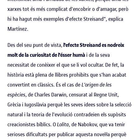
xarxes tot és més complicat d'encobrir o d'amagar, però
hi ha hagut més exemples d'efecte Streisand", explica
Martínez.
Des del seu punt de vista,
l'efecte Streisand es nodreix
molt de la curiositat de l'ésser humà
i de la seva
necessitat de conèixer el que se li vol ocultar. De fet, la
història està plena de llibres prohibits que s'han acabat
convertint en clàssics. És el cas de
L'origen de les
espècies
, de Charles Darwin, censurat al Regne Unit,
Grècia i Iugoslàvia perquè les seves idees sobre la selecció
natural i la teoria de l'evolució contradeien els supòsits
creacionistes bíblics. O
Lolita
, de Nabokov, que va tenir
serioses dificultats per publicar aquesta novel·la perquè