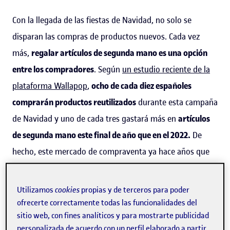
Con la llegada de las fiestas de Navidad, no solo se
disparan las compras de productos nuevos. Cada vez
más,
regalar artículos de segunda mano es una opción
entre los compradores
. Según
un estudio reciente de la
plataforma Wallapop
,
ocho de cada diez españoles
comprarán productos reutilizados
durante esta campaña
de Navidad y uno de cada tres gastará más en
artículos
de segunda mano este final de año que en el 2022.
De
hecho, este mercado de compraventa ya hace años que
experimenta un crecimiento significativo. La plataforma
de datos
Statista
señala que el
volumen de negocio de
Utilizamos
cookies
propias y de terceros para poder
comercio electrónico en bienes de segunda mano en
ofrecerte correctamente todas las funcionalidades del
sitio web, con fines analíticos y para mostrarte publicidad
España ha pasado de cinco millones de euros en 2014 a
personalizada de acuerdo con un perfil elaborado a partir