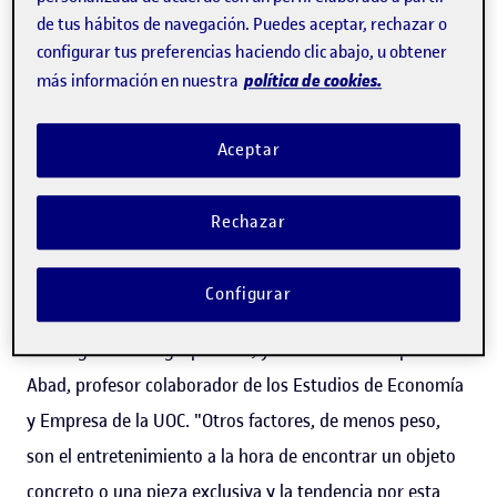
cuarenta millones de euros en 2021
. Las previsiones de
de tus hábitos de navegación. Puedes aceptar, rechazar o
futuro a medio plazo también son optimistas: en 2030, el
configurar tus preferencias haciendo clic abajo, u obtener
mercado mundial de segunda mano duplicará el de moda
política de cookies.
más información en nuestra
rápida, según recoge el
informe
Consumer Trends 2022
.
Aceptar
¿Pero cuáles son los factores que han provocado la
revolución de este mercado? Los
dos motivos principales
Rechazar
son el ahorro económico y la conciencia medioambiental,
coinciden Neus Soler, profesora colaboradora de los
Configurar
Estudios de Economía y Empresa de la UOC e
investigadora del grupo i2TIC, y Juan Carlos Gázquez-
Abad, profesor colaborador de los Estudios de Economía
y Empresa de la UOC. "Otros factores, de menos peso,
son el entretenimiento a la hora de encontrar un objeto
concreto o una pieza exclusiva y la tendencia por esta