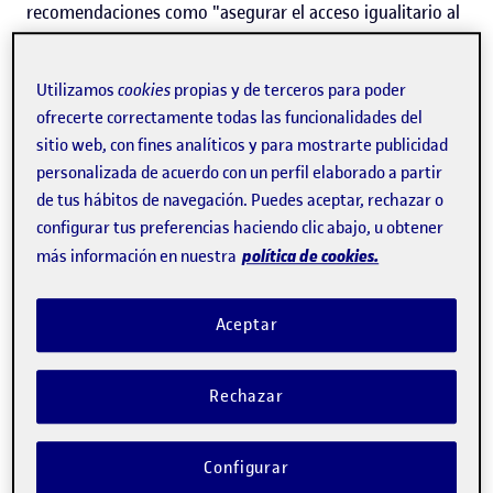
recomendaciones como "asegurar el acceso igualitario al
conocimiento científico en diferentes lenguas".
¿Constituyen estos movimientos un giro en el uso de las
Utilizamos
cookies
propias y de terceros para poder
lenguas locales o autóctonas en la investigación? "No
ofrecerte correctamente todas las funcionalidades del
sitio web, con fines analíticos y para mostrarte publicidad
creo que haya habido un cambio de tendencia —
personalizada de acuerdo con un perfil elaborado a partir
contesta López-Borrull—, sino que lo que se busca es
de tus hábitos de navegación. Puedes aceptar, rechazar o
incluir las otras lenguas en el paquete de la ciencia
: que
configurar tus preferencias haciendo clic abajo, u obtener
política de cookies.
más información en nuestra
no pierdan el impacto y no pasen a ser una literatura
gris, no encontrable, no consultable". Para el
Aceptar
investigador de la UOC, se trata de una "simbiosis entre
multilingüismo y ciencia abierta en favor de una mejor
Rechazar
ciencia, que incorpore o que no se deje nadie en el
proceso", añade.
Configurar