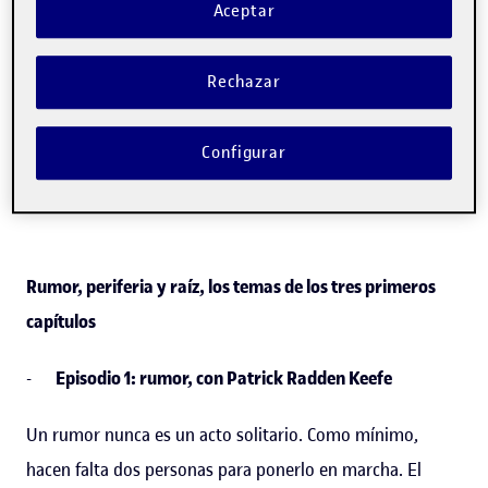
Aceptar
Tsitsi Dangarembga
. Cuenta con
voz y guion de la
periodista cultural
Noelia Ramírez
y la ambientación
Rechazar
sonora de la realizadora
Laura Romero
. El primer
episodio ya está disponible en
catalán
y
español
en las
Configurar
plataformas de
podcasting
más populares.
Rumor, periferia y raíz, los temas de los tres primeros
capítulos
-
Episodio 1: rumor, con Patrick Radden Keefe
Un rumor nunca es un acto solitario. Como mínimo,
hacen falta dos personas para ponerlo en marcha. El