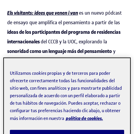
Els visitants: idees que venen i van
es un nuevo pódcast
de ensayo que amplifica el pensamiento a partir de las
ideas de los participantes del programa de residencias
internacionales
del CCCB y la UOC, explorando la
sonoridad como un lenguaje más del pensamiento
y
conectando sus ideas con voces y experiencias locales. La
iniciativa es una coproducción del CCCB y la UOC, con el
Utilizamos
cookies
propias y de terceros para poder
apoyo de la
Fundación Privada Mir-Puig
.
ofrecerte correctamente todas las funcionalidades del
sitio web, con fines analíticos y para mostrarte publicidad
La primera temporada se estrena este otoño con tres
personalizada de acuerdo con un perfil elaborado a partir
de tus hábitos de navegación. Puedes aceptar, rechazar o
capítulos dedicados a los conceptos de
rumor, con el
configurar tus preferencias haciendo clic abajo, u obtener
periodista y escritor estadunidense
Patrick Radden
política de cookies.
más información en nuestra
Keefe
;
periferia, con la periodista y escritora brasileña
Eliane Brum
, y
raíz, con la escritora y cineasta africana