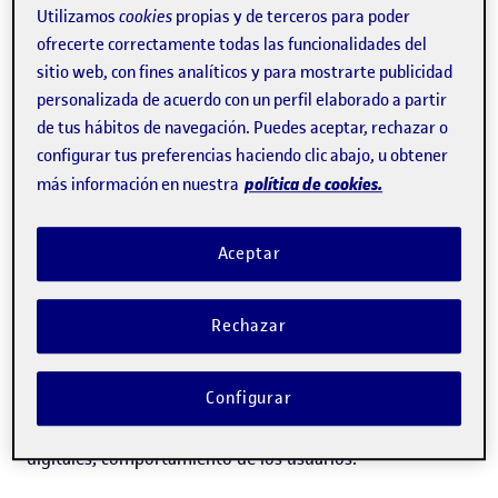
Utilizamos
cookies
propias y de terceros para poder
ofrecerte correctamente todas las funcionalidades del
sitio web, con fines analíticos y para mostrarte publicidad
personalizada de acuerdo con un perfil elaborado a partir
Andreas Kaltenbrunner
de tus hábitos de navegación. Puedes aceptar, rechazar o
configurar tus preferencias haciendo clic abajo, u obtener
política de cookies.
Investigador del grupo AID4So.
más información en nuestra
Inteligencia artificial
Aceptar
Experto/a en:
Inteligencia artificial, aprendizaje
Rechazar
automático, grandes modelos de lenguaje, redes sociales
y análisis de redes sociales, ciencias sociales
Configurar
computacionales, ciencia de datos, humanidades
digitales, comportamiento de los usuarios.