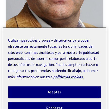
Utilizamos
cookies
propias y de terceros para poder
ofrecerte correctamente todas las funcionalidades del
sitio web, con fines analíticos y para mostrarte publicidad
personalizada de acuerdo con un perfil elaborado a partir
de tus hábitos de navegación. Puedes aceptar, rechazar o
Antoni Meseguer Artola
configurar tus preferencias haciendo clic abajo, u obtener
política de cookies.
más información en nuestra
Catedrático de los
Estudios de Economía y Empresa
Aceptar
Economía
Rechazar