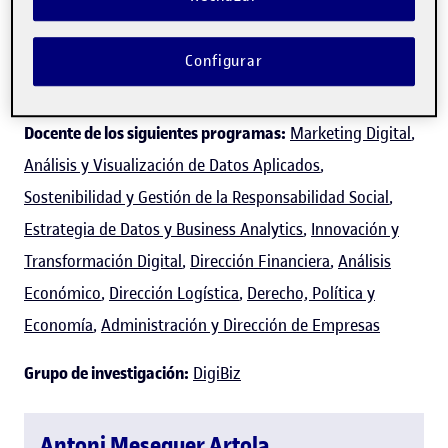
Experto/a en:
Métodos cuantitativos aplicados a la
economía y la empresa (matemáticas, estadística y
Configurar
econometría) y teoría de juegos.
Docente de los siguientes programas:
Marketing Digital
,
Análisis y Visualización de Datos Aplicados
,
Sostenibilidad y Gestión de la Responsabilidad Social
,
Estrategia de Datos y Business Analytics
,
Innovación y
Transformación Digital
,
Dirección Financiera
,
Análisis
Económico
,
Dirección Logística
,
Derecho, Política y
Economía
,
Administración y Dirección de Empresas
Grupo de investigación:
DigiBiz
Antoni Meseguer Artola