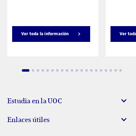
Ver toda la información
Ver tod
Estudia en la UOC
Enlaces útiles