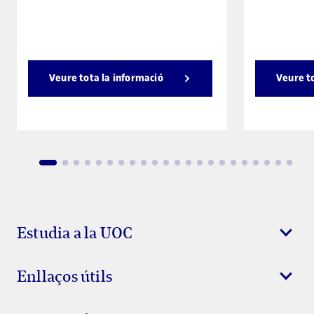
Veure tota la informació
Veure t
Estudia a la UOC
Enllaços útils