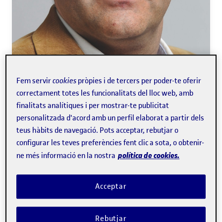
Fem servir
cookies
pròpies i de tercers per poder-te oferir
correctament totes les funcionalitats del lloc web, amb
finalitats analítiques i per mostrar-te publicitat
personalitzada d'acord amb un perfil elaborat a partir dels
teus hàbits de navegació. Pots acceptar, rebutjar o
Antoni Meseguer Artola
configurar les teves preferències fent clic a sota, o obtenir-
política de cookies.
ne més informació en la nostra
Catedràtic dels
Estudis d'Economia i Empresa
Acceptar
Economia
Rebutjar