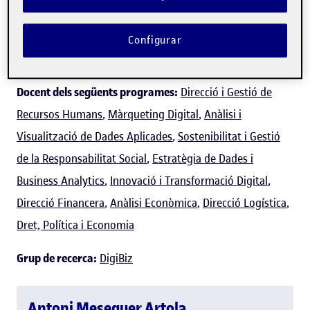
Expert/a en:
Mètodes quantitatius aplicats a
l'economia i l'empresa (matemàtiques, estadística i
Configurar
econometria) i teoria de jocs.
Docent dels següents programes:
Direcció i Gestió de
Recursos Humans
,
Màrqueting Digital
,
Anàlisi i
Visualització de Dades Aplicades
,
Sostenibilitat i Gestió
de la Responsabilitat Social
,
Estratègia de Dades i
Business Analytics
,
Innovació i Transformació Digital
,
Direcció Financera
,
Anàlisi Econòmica
,
Direcció Logística
,
Dret, Política i Economia
Grup de recerca:
DigiBiz
Antoni Meseguer Artola