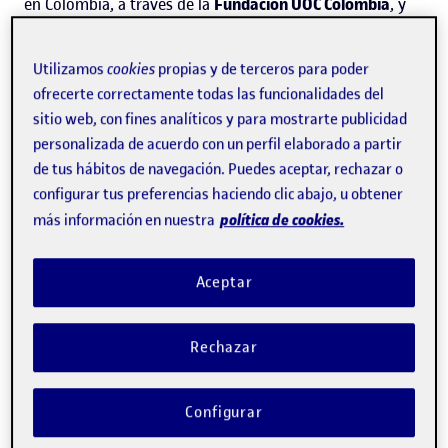
en Colombia, a través de la
Fundación UOC Colombia
, y
en México, a través de
Universitat Oberta de Catalunya,
AC
. Ambas entidades se dedican a la introducción y
Utilizamos
cookies
propias y de terceros para poder
ofrecerte correctamente todas las funcionalidades del
expansión internacional de la Universitat Oberta de
sitio web, con fines analíticos y para mostrarte publicidad
Catalunya, actuando como oficinas de representación,
personalizada de acuerdo con un perfil elaborado a partir
desarrollando tareas de promoción, publicidad y
de tus hábitos de navegación. Puedes aceptar, rechazar o
configurar tus preferencias haciendo clic abajo, u obtener
relaciones institucionales, y fortaleciendo el desarrollo de
política de cookies.
más información en nuestra
la educación superior del estudiantado de América
Latina.
Aceptar
Invergy B. Side, SL - sociedad
Rechazar
unipersonal
Configurar
Fundación UOC Colombia