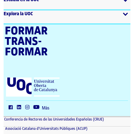
Explora la UOC
FORMAR
TRANS­
FORMAR
U
n
i
v
e
r
Más
s
i
Conferencia de Rectores de las Universidades Españolas (CRUE)
t
a
Associació Catalana d'Universitats Públiques (ACUP)
t