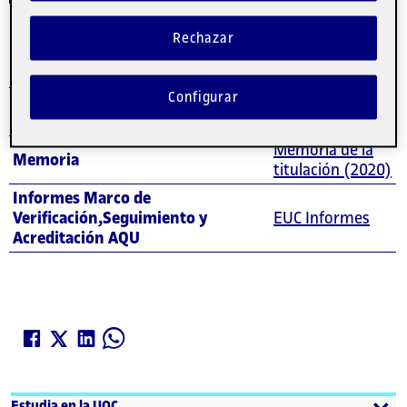
Rechazar
Evaluación
Configurar
Registro de Universidades, Centros
RUCT
y Títulos
Memoria de la
Memoria
titulación (2020)
Informes Marco de
Verificación,Seguimiento y
EUC Informes
Acreditación AQU
Estudia en la UOC