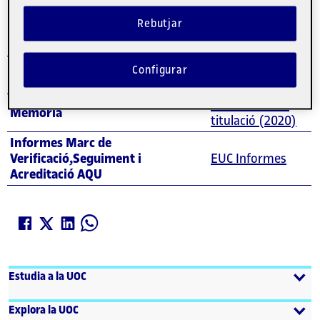
Avaluació
Rebutjar
Registre d'Universitats, Centres i
Configurar
RUCT
Títols
Memòria de la
Memòria
titulació (2020)
Informes Marc de
Verificació,Seguiment i
EUC Informes
Acreditació AQU
Estudia a la UOC
Explora la UOC