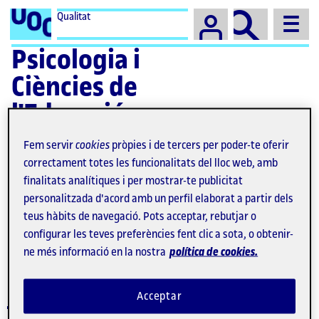
Campus
Qualitat
Psicologia i
Ciències de
l'Educació
Fem servir
cookies
pròpies i de tercers per poder-te oferir
correctament totes les funcionalitats del lloc web, amb
finalitats analítiques i per mostrar-te publicitat
personalitzada d'acord amb un perfil elaborat a partir dels
Màster universitari en
teus hàbits de navegació. Pots acceptar, rebutjar o
configurar les teves preferències fent clic a sota, o obtenir-
Educació i TIC (
e-learning
)
ne més informació en la nostra
política de cookies.
Acceptar