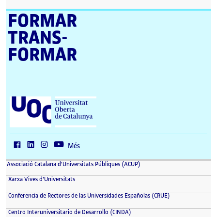
FORMAR
TRANS­
FORMAR
U
n
i
v
e
r
Més
s
i
Associació Catalana d'Universitats Públiques (ACUP)
t
a
Xarxa Vives d'Universitats
t
O
Conferencia de Rectores de las Universidades Españolas (CRUE)
b
e
Centro Interuniversitario de Desarrollo (CINDA)