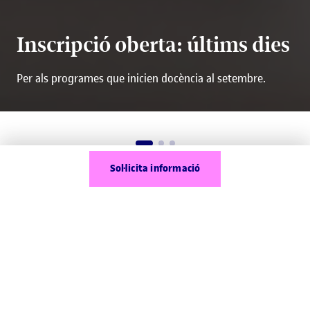
Inscripció oberta: últims dies
Per als programes que inicien docència al setembre.
Sol·licita informació
Què és un doble grau?
doble grau
Un
és un itinerari acadèmic específic
que et permet cursar simultàniament dos graus
universitaris i obtenir-ne les dues titulacions
oficials. És una opció pensada per a estudiants que
vulguin adquirir una formació més transversal i