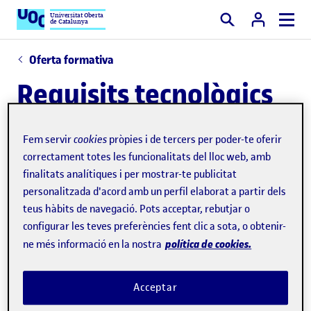
Universitat Oberta
de Catalunya
Cercar
Oferta formativa
Requisits tecnològics
Fem servir
cookies
pròpies i de tercers per poder-te oferir
Ordinador amb arquitectura Intel/AMD de 64 bits, 8
correctament totes les funcionalitats del lloc web, amb
GB mínim de memòria i 40-80 GB d'espai de disc
finalitats analítiques i per mostrar-te publicitat
personalitzada d'acord amb un perfil elaborat a partir dels
lliures.
teus hàbits de navegació. Pots acceptar, rebutjar o
Sistema operatiu: preferiblement Windows 11 (o 10,
configurar les teves preferències fent clic a sota, o obtenir-
però caducarà el 2025) i/o GNU/Linux (Ubuntu,
política de cookies.
ne més informació en la nostra
Fedora, Debian). Es pot tenir qualsevol dels dos, un
com a sistema operatiu principal i l'altre virtualitzat
Acceptar
(per exemple, mitjançant VirtualBox).