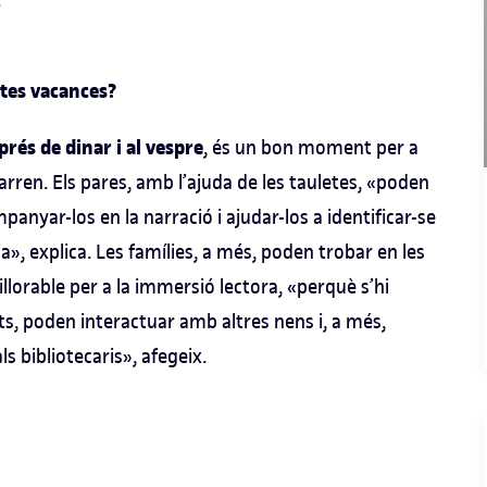
stes vacances?
rés de dinar i al vespre
, és un bon moment per a
barren. Els pares, amb l’ajuda de les tauletes, «poden
panyar-los en la narració i ajudar-los a identificar-se
», explica. Les famílies, a més, poden trobar en les
llorable per a la immersió lectora, «perquè s’hi
s, poden interactuar amb altres nens i, a més,
 bibliotecaris», afegeix.