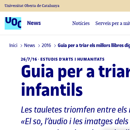
Universitat Oberta de Catalunya
News
Notícies
Serveis per a mi
Inici
News
2016
Guia per a triar els millors llibres di
26/7/16 · ESTUDIS D'ARTS I HUMANITATS
Guia per a triar
infantils
Les tauletes triomfen entre els 
«El so, l’àudio i les imatges del