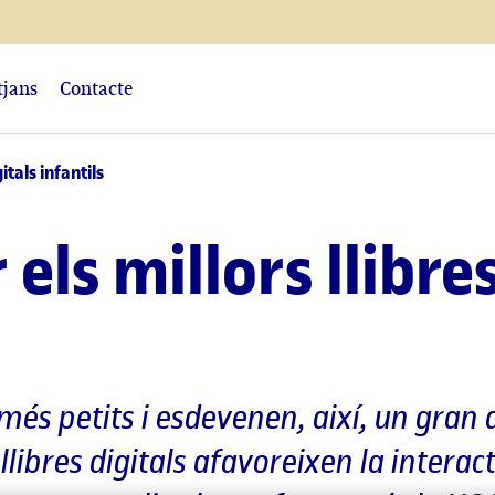
tjans
Contacte
gitals infantils
 els millors llibre
més petits i esdevenen, així, un gran a
s llibres digitals afavoreixen la intera