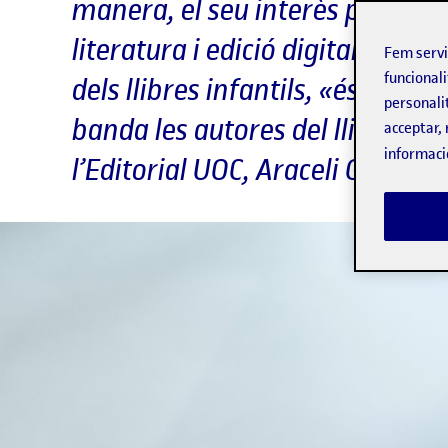
manera, el seu interès per les l
literatura i edició digital. Enc
Fem serv
funcionali
dels llibres infantils, «és en a
personali
banda les autores del llibre Lect
acceptar, 
informaci
l’Editorial UOC, Araceli García 