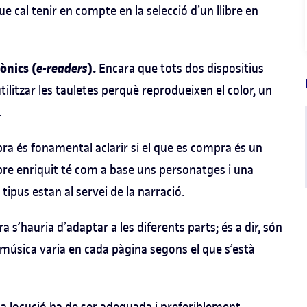
 cal tenir en compte en la selecció d’un llibre en
rònics (
e-readers
).
Encara que tots dos dispositius
tilitzar les tauletes perquè reprodueixen el color, un
.
obra és fonamental aclarir si el que es compra és un
ibre enriquit té com a base uns personatges i una
s tipus estan al servei de la narració.
 s’hauria d’adaptar a les diferents parts; és a dir, són
 música varia en cada pàgina segons el que s’està
la locució ha de ser adequada i preferiblement