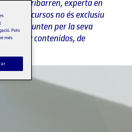
OC Teresa Iribarren, experta en
aquests recursos no és exclusiu
les
t
 èxit», apunten per la seva
gació. Pots
icaciones y contenidos, de
-ne més
rar