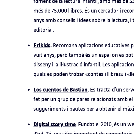
foment de la lectura infantil, amb més de 5
més de 75.000 llibres. És un cercador i reco
anys amb consells i idees sobre la lectura,
editorial.
Frikids
.
Recomana aplicacions educatives per
vuit anys, però també és un espai on es pot c
disseny i la il·lustració infantil. Les aplicac
quals es poden trobar «contes i llibres» i «lle
Los cuentos de Bastian
. Es tracta d’un ser
fet per un grup de pares relacionats amb el
suggeriments i pautes per a obtenir el màxi
Digital story time
. Fundat el 2010, és un web
iPad. Té una xifra important de comentaris r