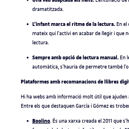
Una veu adaptada als nens.
dramatitzada.
L’infant marca el ritme de la lectura.
En el 
mateix qui l’activi en acabar de llegir i qu
lectura.
Sempre amb opció de lectura manual.
En l
automàtica, s’hauria de permetre també l’o
Plataformes amb recomanacions de llibres digit
Hi ha webs amb informació molt útil que ajuden a
Entre els que destaquen García i Gómez es trobe
Boolino
. És una xarxa creada el 2011 que s’