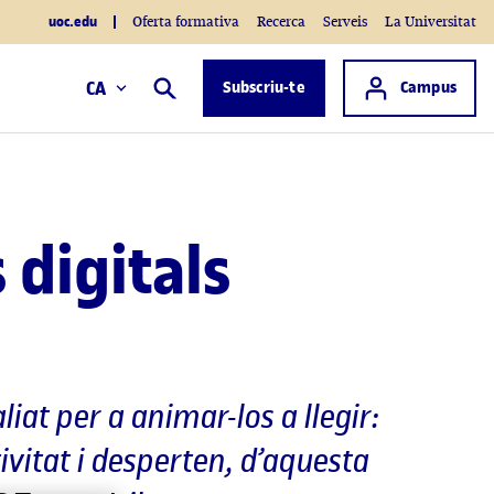
uoc.edu
Oferta formativa
Recerca
Serveis
La Universitat
Accés a
CA
Subscriu-te
Campus
Cercar
s digitals
liat per a animar-los a llegir:
ctivitat i desperten, d’aquesta