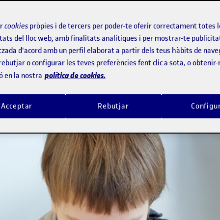
letres», explica la professora de la U
ara que l’enriquiment dels textos amb 
ir
cookies
pròpies i de tercers per poder-te oferir correctament totes 
tats del lloc web, amb finalitats analítiques i per mostrar-te publicita
quest àmbit on s’està aplicant amb més
tzada d'acord amb un perfil elaborat a partir dels teus hàbits de nave
ura digital infantil. Dispositivos, apl
rebutjar o configurar les teves preferències fent clic a sota, o obtenir
política de cookies.
ó en la nostra
i Raquel Gómez.
Acceptar
Rebutjar
Configu