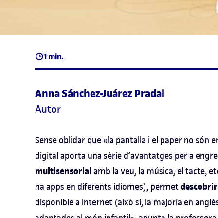
1 min.
Anna Sánchez-Juárez Pradal
Autor
Sense oblidar que «la pantalla i el paper no són 
digital aporta una sèrie d’avantatges per a engre
multisensorial
amb la veu, la música, el tacte, etc
descobrir
ha apps en diferents idiomes), permet
disponible a internet (això sí, la majoria en anglè
adaptades al món infantil», apunta la professora