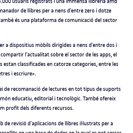
3.000 usuaris registrats i una immensa llibreria amb
manador de llibres per a nens d’entre zero i dotze
 i també és una plataforma de comunicació del sector
 a dispositius mòbils dirigides a nens d’entre dos i
ompartir l’actualitat sobre el sector de les apps, el
ions estan classificades en catorze categories, entre les
tres i escriure».
vei de recomanació de lectures en tot tipus de suports
 món educatiu, editorial i tecnològic. També ofereix
m profit dels diferents recursos.
 de revisió d’aplicacions de llibres il·lustrats per a
ecollits en una base de dades en la qual es pot cercar