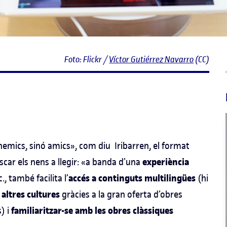
Foto: Flickr /
Víctor Gutiérrez Navarro
(CC)
enemics, sinó amics», com diu Iribarren, el format
experiència
scar els nens a llegir: «a banda d’una
accés a continguts multilingües
., també facilita l’
(hi
 altres cultures
gràcies a la gran oferta d’obres
familiaritzar-se amb les obres clàssiques
s) i
.