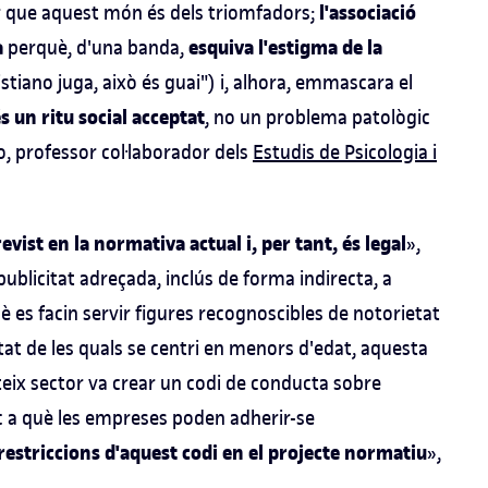
l'associació
r que aquest món és dels triomfadors;
a
esquiva l'estigma de la
perquè, d'una banda,
istiano juga, això és guai") i, alhora, emmascara el
s un ritu social acceptat
, no un problema patològic
, professor col·laborador dels
Estudis de Psicologia i
evist en la normativa actual i, per tant, és legal
»,
publicitat adreçada, inclús de forma indirecta, a
uè es facin servir figures recognoscibles de notorietat
vitat de les quals se centri en menors d'edat, aquesta
ateix sector va crear un codi de conducta sobre
oc a què les empreses poden adherir-se
restriccions d'aquest codi en el projecte normatiu
»,