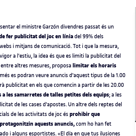
esentar el ministre Garzón divendres passat és un
 fer publicitat del joc en línia
del 99% dels
s, webs i mitjans de comunicació. Tot i que la mesura,
or a l'estiu, la idea és que es limiti la publicitat del
limitar els horaris
pla, entre altres mesures, proposa
només es podran veure anuncis d'aquest tipus de la 1.00
urà publicitat en els que comencin a partir de les 20.00
s a les samarretes de talles petites dels equips
; a les
citat de les cases d'apostes. Un altre dels reptes del
prohibir que
als de les activitats de joc és
protagonitzin aquests anuncis,
com ho han fet
do i alguns esportistes. «El día en que tus ilusiones