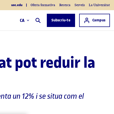
uoc.edu
Oferta formativa
Recerca
Serveis
La Universitat
Accés a
CA
Subscriu-te
Campus
Cercar
tat pot reduir la
ta un 12% i se situa com el