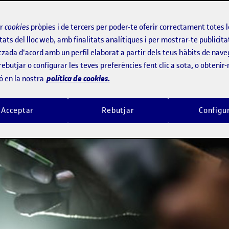
ir
cookies
pròpies i de tercers per poder-te oferir correctament totes 
tats del lloc web, amb finalitats analítiques i per mostrar-te publicita
tzada d'acord amb un perfil elaborat a partir dels teus hàbits de nave
rebutjar o configurar les teves preferències fent clic a sota, o obtenir
política de cookies.
ó en la nostra
Acceptar
Rebutjar
Configu