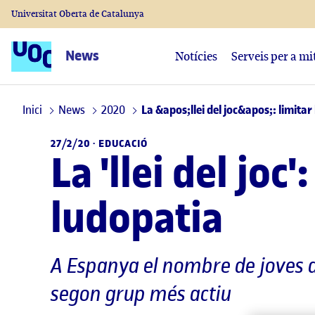
Universitat Oberta de Catalunya
News
Notícies
Serveis per a mi
Inici
News
2020
La &apos;llei del joc&apos;: limitar 
27/2/20 ·
EDUCACIÓ
La 'llei del joc
ludopatia
A Espanya el nombre de joves d
segon grup més actiu