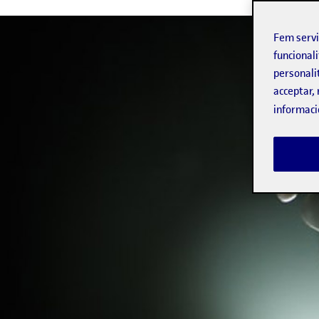
Fem serv
funcionali
personali
acceptar, 
informaci