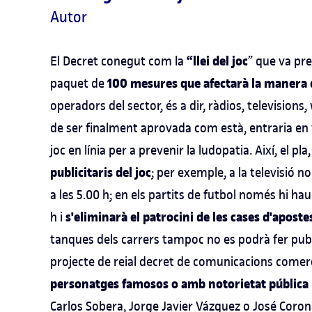
Autor
“llei del joc
El Decret conegut com la
” que va pr
100 mesures que afectarà la manera de
paquet de
operadors del sector, és a dir, ràdios, television
de ser finalment aprovada com està, entraria en vig
joc en línia per a prevenir la ludopatia. Així, el 
publicitaris
del joc
; per exemple, a la televisió 
a les 5.00 h; en els partits de futbol només hi ha
s'eliminarà el patrocini de les cases d'aposte
h i
tanques dels carrers tampoc no es podrà fer publi
projecte de reial decret de comunicacions comerci
personatges famosos o amb notorietat pública 
Carlos Sobera, Jorge Javier Vázquez o José Corona