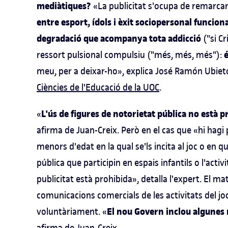
mediàtiques?
«La publicitat s'ocupa de remarca
entre esport, ídols i èxit sociopersonal funcion
degradació que acompanya tota addicció
("si Cr
é
ressort pulsional compulsiu ("més, més, més"):
meu, per a deixar-ho», explica José Ramón Ubieto
Ciències de l'Educació de la UOC
.
L'ús de figures de notorietat pública no està pr
«
afirma de Juan-Creix. Però en el cas que «hi hagi 
menors d'edat en la qual se'ls incita al joc o en q
pública que participin en espais infantils o l'acti
publicitat està prohibida», detalla l'expert. El m
comunicacions comercials de les activitats del j
El nou Govern inclou algunes 
voluntàriament. «
afirma de Juan-Creix.