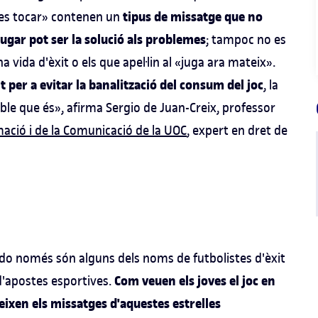
tipus de missatge que no
des tocar» contenen un
gar pot ser la solució als problemes
; tampoc no es
vida d'èxit o els que apel·lin al «juga ara mateix».
 per a evitar la banalització del consum del joc
, la
ble que és», afirma Sergio de Juan-Creix, professor
mació i de la Comunicació de la UOC
, expert en dret de
do només són alguns dels noms de futbolistes d'èxit
Com veuen els joves el joc en
 d'apostes esportives.
ueixen els missatges d'aquestes estrelles