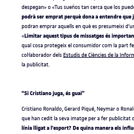
despegan» o «Tus sueños tan cerca que los pue
podrà ser emprat perquè dona a entendre que ju
podran emprar aquells en què es presumeixi d'una 
Limitar aquest tipus de missatges és important
«
qual cosa protegeix el consumidor com la part fe
col·laborador dels
Estudis de Ciències de la Infor
la publicitat.
“Si Cristiano juga, és guai”
Cristiano Ronaldo, Gerard Piqué, Neymar o Ronal
que han cedit la seva imatge per a fer publicitat
línia lligat a l'esport? De quina manera els infl