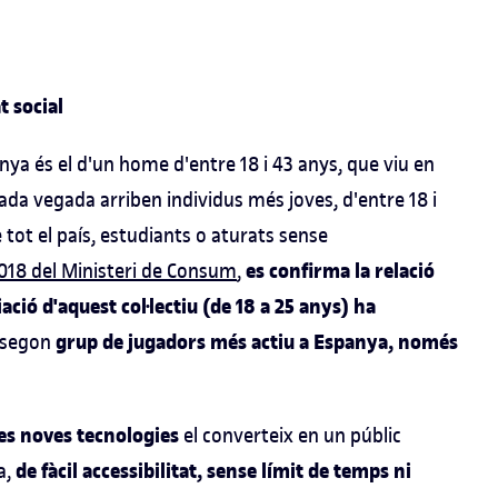
t social
panya és el d'un home d'entre 18 i 43 anys, que viu en
, cada vegada arriben individus més joves, d'entre 18 i
e tot el país, estudiants o aturats sense
es confirma la relació
018 del Ministeri de Consum
,
iació d'aquest col·lectiu (de 18 a 25 anys) ha
grup de jugadors més actiu a Espanya, només
l segon
 les noves tecnologies
el converteix en un públic
de fàcil accessibilitat, sense límit de temps ni
a,