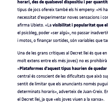
horari, des de qualsevol dispositiu i per quantit
tipus de jocs ofereix també els hi empeny: «Hi ha
necessitat d'experimentar noves sensacions i con
visibilitat i popularitat qu
afirma Ubieto. «La
el psicòleg, poder «ser algú», no passar inadvert
i motos, o finançar sortides, són variables que ta
Una de les grans crítiques al Decret llei és que
molt extens entre els més joves) no es prohibirà 
Plataformes d'aquest tipus haurien de quedar 
«
central és conscient de les dificultats que això su
sentit de limitar que els anunciants només pugu
determinats horaris», adverteix de Juan-Creix. En
el Decret llei, ja que «els joves viuen a la xarxa».