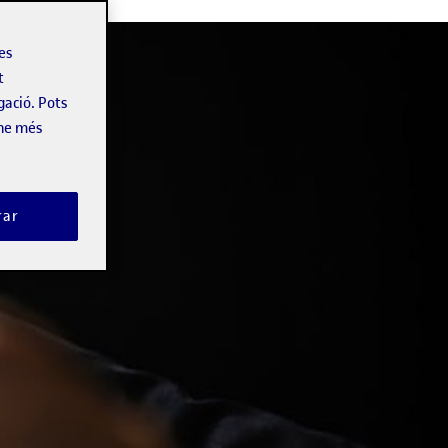
les
t
gació. Pots
-ne més
rar