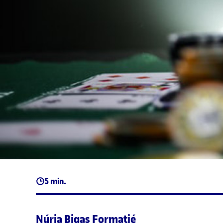
5 min.
Núria Bigas Formatjé