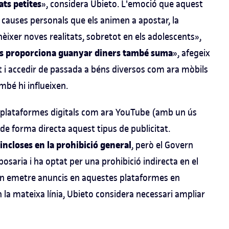
ats petites
», considera Ubieto. L'emoció que aquest
 causes personals que els animen a apostar, la
èixer noves realitats, sobretot en els adolescents»,
e els proporciona guanyar diners també suma
», afegeix
it i accedir de passada a béns diversos com ara mòbils
mbé hi influeixen.
 en plataformes digitals com ara YouTube (amb un ús
de forma directa aquest tipus de publicitat.
incloses en la prohibició general
, però el Govern
posaria i ha optat per una prohibició indirecta en el
in emetre anuncis en aquestes plataformes en
 la mateixa línia, Ubieto considera necessari ampliar