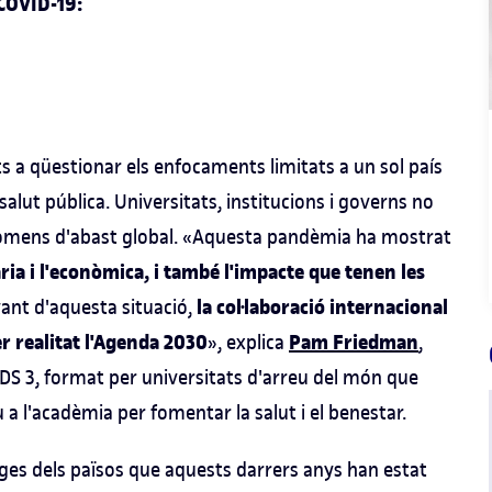
 COVID-19:
ts a qüestionar els enfocaments limitats a un sol país
 salut pública. Universitats, institucions i governs no
nòmens d'abast global. «Aquesta pandèmia ha mostrat
ria i l'econòmica, i també l'impacte que tenen les
la col·laboració internacional
vant d'aquesta situació,
fer realitat l'Agenda 2030
Pam Friedman
», explica
,
'ODS 3, format per universitats d'arreu del món que
 a l'acadèmia per fomentar la salut i el benestar.
es dels països que aquests darrers anys han estat