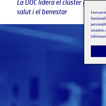
La UOC lidera el clúster global
salut i el benestar
Fem serv
funcionali
personali
acceptar, 
informaci