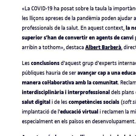
«La COVID-19 ha posat sobre la taula la importàn
les lliçons apreses de la pandèmia poden ajuda
la n
professionals de la salut. En aquest context,
superior s'han de convertir en agents de canvi
p
Albert Barberà
arribin a tothom», destaca
, dire
conclusions
Les
d'aquest grup d'experts internac
avançar cap a una educac
públiques hauria de ser
manera col·laborativa amb la comunitat
. Recla
interdisciplinària i interprofessional
dels plans 
salut digital
competències socials
i de les
(
soft s
educació virtual
implantació de l'
i reclamen la mi
especialment en els països en desenvolupament