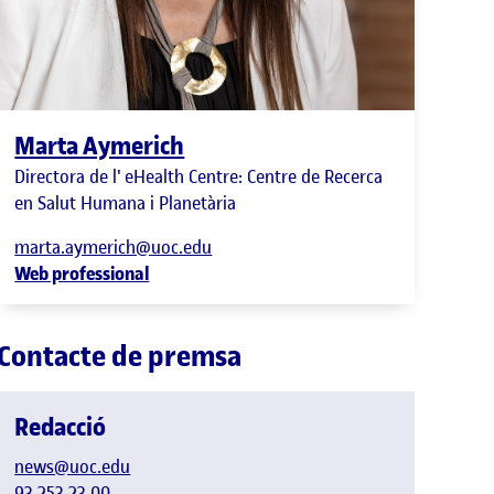
Marta Aymerich
Directora de l' eHealth Centre: Centre de Recerca
en Salut Humana i Planetària
marta.aymerich@uoc.edu
Web professional
Contacte de premsa
Redacció
news@uoc.edu
93 253 23 00