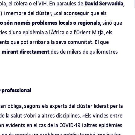
David Serwadda
a, el còlera o el VIH. En paraules de
,
 i membre del clúster, «cal aconseguir que els
o són només problemes locals o regionals
, sinó que
s d'una epidèmia a l’Àfrica o a l'Orient Mitjà, els
ients que pot arribar a la seva comunitat. El que
tà mirant directament
des de milers de quilòmetres
terprofessional
i obliga, segons els experts del clúster liderat per la
 la salut s'obri a altres disciplines. «Els vincles entre
n evidents en el cas de la COVID-19 i altres epidèmies
rus no és només un problema mèdic: també implica fer