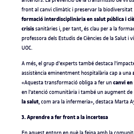
front al canvi climàtic i preservar la biodiversit
formació interdisciplinària en salut pública i c
crisis
sanitàries i, per tant, és clau per a la form
professora dels Estudis de Ciències de la Salut i v
UOC.
A més, el grup d'experts també destaca l'impacte
assistència eminentment hospitalària cap a una
canvi en 
«Aquesta transformació obliga a fer un
en l'atenció comunitària i també un augment de 
la salut
, com ara la infermeria», destaca Marta 
3. Aprendre a fer front a la incertesa
En aquest entorn en què la feina amb la comunit