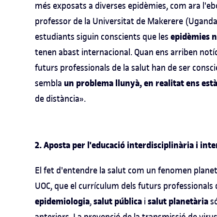
més exposats a diverses epidèmies, com ara l'ebol
professor de la Universitat de Makerere (Uganda)
epidèmies n
estudiants siguin conscients que les
tenen abast internacional. Quan ens arriben notície
futurs professionals de la salut han de ser consc
un problema llunyà, en realitat ens es
sembla
de distància».
2. Aposta per l'educació interdisciplinària i in
El fet d'entendre la salut com un fenomen planetar
UOC, que el currículum dels futurs professionals de
epidemiologia
salut pública
salut planetària
,
i
só
anteriors. La prevenció de la transmissió de vi