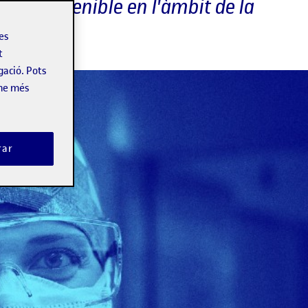
ment sostenible en l'àmbit de la
les
t
gació. Pots
-ne més
rar