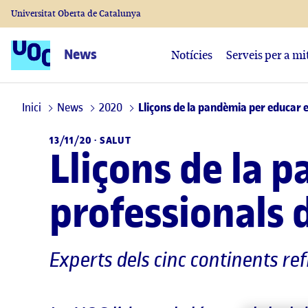
Universitat Oberta de Catalunya
News
Notícies
Serveis per a mi
Inici
News
2020
Lliçons de la pandèmia per educar el
13/11/20 ·
SALUT
Lliçons de la 
professionals d
Experts dels cinc continents re