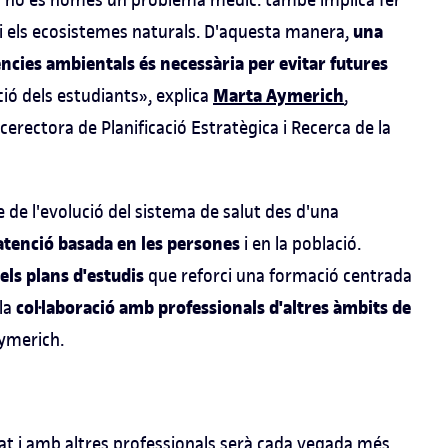
una
at i els ecosistemes naturals. D'aquesta manera,
iències ambientals és necessària per evitar futures
Marta Aymerich
ació dels estudiants», explica
,
icerectora de Planificació Estratègica i Recerca de la
 de l'evolució del sistema de salut des d'una
atenció basada en les persones
i en la població.
els plans d'estudis
que reforci una formació centrada
col·laboració amb professionals d'altres àmbits de
la
Aymerich.
at i amb altres professionals serà cada vegada més