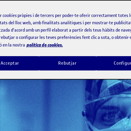
 d'universitats enfocat al desenvolupa
ir
cookies
pròpies i de tercers per poder-te oferir correctament totes 
tats del lloc web, amb finalitats analítiques i per mostrar-te publicita
tzada d'acord amb un perfil elaborat a partir dels teus hàbits de nave
rebutjar o configurar les teves preferències fent clic a sota, o obtenir
política de cookies.
ó en la nostra
Acceptar
Rebutjar
Configu