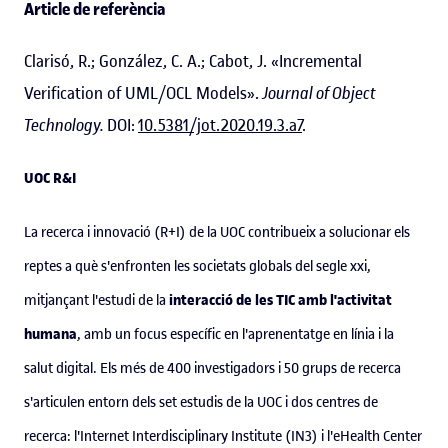
Article de referència
Clarisó, R.; González, C. A.; Cabot, J. «Incremental
Verification of UML/OCL Models».
Journal of Object
Technology.
DOI:
10.5381/jot.2020.19.3.a7
.
UOC R&I
La recerca i innovació (R+I) de la UOC contribueix a solucionar els
reptes a què s'enfronten les societats globals del segle
xxi
,
interacció de les TIC amb l'activitat
mitjançant l'estudi de la
humana
, amb un focus específic en l'aprenentatge en línia i la
salut digital. Els més de 400 investigadors i 50 grups de recerca
s'articulen entorn dels set estudis de la UOC i dos centres de
recerca: l'Internet Interdisciplinary Institute (IN3) i l'eHealth Center