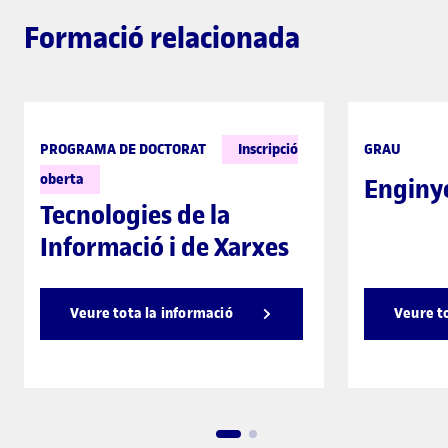
Formació relacionada
PROGRAMA DE DOCTORAT
Inscripció
GRAU
oberta
Enginye
Tecnologies de la
Informació i de Xarxes
Veure tota la informació
Veure t