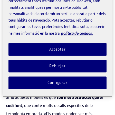
correctament totes les funcionalitats del lloc web, amb
Gràcies a la modelització, els enginyers descriuen un
finalitats analítiques i per mostrar-te publicitat
sistema de
software
des d'una perspectiva concreta, com
personalitzada d'acord amb un perfil elaborat a partir dels
ara les dades que farà servir, els components o el
teus hàbits de navegació. Pots acceptar, rebutjar o
comportament que n'esperen. Si tornem a l'exemple de
configurar les teves preferències fent clic a sota, o obtenir-
política de cookies.
ne més informació en la nostra
l'edifici, els plànols serien el que s'anomena
«models»
,
que es poden emprar com a
guia durant l'etapa de
Acceptar
desenvolupament
i per fer simulacions o proves.
«El tipus de model més conegut és el diagrama de
Rebutjar
classes en notació UML (
unified modeling language
), que
s'empra per descriure l'estructura d'un sistema de
Configurar
software
», explica l'investigador. L'avantatge de treballar
amb aquests models és que
són més abstractes que el
codi font
, que conté molts detalls específics de la
tecnologia emprada. «Els models poden ser més