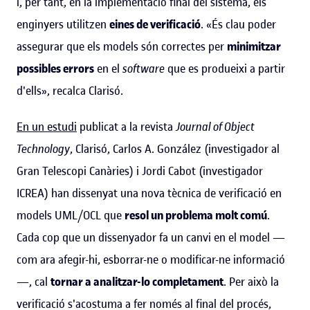
i, per tant, en la implementació final del sistema, els
enginyers utilitzen
eines de verificació
. «És clau poder
assegurar que els models són correctes per
minimitzar
possibles errors
en el
software
que es produeixi a partir
d'ells», recalca Clarisó.
En un estudi
publicat a la revista
Journal of Object
Technology
, Clarisó, Carlos A. González (investigador al
Gran Telescopi Canàries) i Jordi Cabot (investigador
ICREA) han dissenyat una nova tècnica de verificació en
models UML/OCL que
resol un problema molt comú
.
Cada cop que un dissenyador fa un canvi en el model —
com ara afegir-hi, esborrar-ne o modificar-ne informació
—, cal
tornar a analitzar-lo completament
. Per això la
verificació s'acostuma a fer només al final del procés,