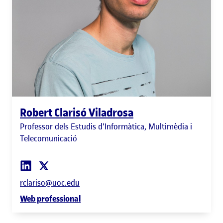
Robert Clarisó Viladrosa
Professor dels Estudis d'Informàtica, Multimèdia i
Telecomunicació
rclariso@uoc.edu
Web professional