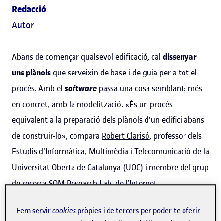
Redacció
Autor
Abans de començar qualsevol edificació, cal
dissenyar
uns plànols
que serveixin de base i de guia per a tot el
procés. Amb el
software
passa una cosa semblant: més
en concret, amb
la modelització
. «És un procés
equivalent a la preparació dels plànols d'un edifici abans
de construir-lo», compara
Robert Clarisó
, professor dels
Estudis d'
Informàtica, Multimèdia i Telecomunicació
de la
Universitat Oberta de Catalunya (UOC) i membre del grup
de recerca
SOM Research Lab
, de l’Internet
Interdisciplinary Institute (
IN3
).
Fem servir
cookies
pròpies i de tercers per poder-te oferir