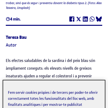
trobar, sinó que és segur i preventiu davant la diabetis tipus 2. (Foto: Alex
Teixeira, Unsplash)
4 min.
Teresa Bau
Autor
Els efectes saludables de la sardina i del peix blau són
àmpliament coneguts: els elevats nivells de greixos
insaturats ajuden a regular el colesterol i a prevenir
malalties cardiovasculars. Però els efectes positius no
s'acaben aquí. Un estudi liderat per la professora i
Fem servir
cookies
pròpies i de tercers per poder-te oferir
correctament totes les funcionalitats del lloc web, amb
investigadora dels
Estudis de Ciències de la Salut
de la
finalitats analítiques i per mostrar-te publicitat
Universitat Oberta de Catalunya (UOC) i de l'Institut