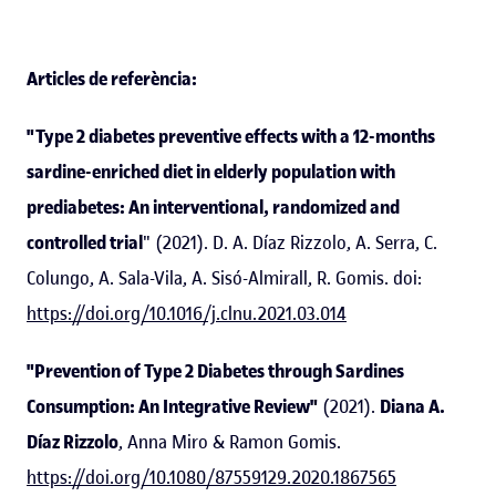
Articles de referència:
"Type 2 diabetes preventive effects with a 12-months
sardine-enriched diet in elderly population with
prediabetes: An interventional, randomized and
controlled trial
" (2021). D. A. Díaz Rizzolo, A. Serra, C.
Colungo, A. Sala-Vila, A. Sisó-Almirall, R. Gomis. doi:
https://doi.org/10.1016/j.clnu.2021.03.014
"Prevention of Type 2 Diabetes through Sardines
Consumption: An Integrative Review"
(2021).
Diana A.
Díaz Rizzolo
, Anna Miro & Ramon Gomis.
https://doi.org/10.1080/87559129.2020.1867565