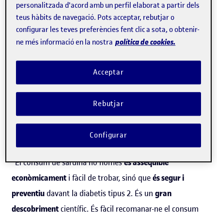
personalitzada d'acord amb un perfil elaborat a partir dels
d'Investigacions Biomèdiques August Pi i Sunyer
teus hàbits de navegació. Pots acceptar, rebutjar o
(IDIBAPS)
Diana Díaz Rizzolo
ha descobert que
el consum
configurar les teves preferències fent clic a sota, o obtenir-
política de cookies.
ne més informació en la nostra
regular de sardines té un efecte preventiu davant la
diabetis tipus 2
. Nutrients presents en la sardina en altes
Acceptar
quantitats, com
la taurina, l'omega 3, el calci i la
vitamina D
, tenen un rol protector davant d'aquesta
Rebutjar
malaltia, que afecta al voltant d'un
14 % de la població
espanyola de més de 18 anys
, segons l'
estudi Di@betes
Configurar
de CIBERDEM.
"El consum de sardina no només
és assequible
econòmicament
i fàcil de trobar, sinó que
és segur i
preventiu
davant la diabetis tipus 2. És un
gran
descobriment
científic. És fàcil recomanar-ne el consum