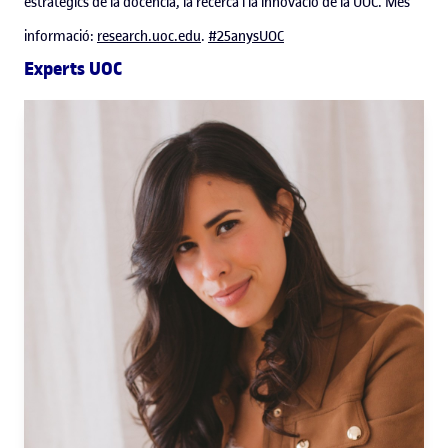
estratègics de la docència, la recerca i la innovació de la UOC. Més
informació:
research.uoc.edu
.
#25anysUOC
Experts UOC