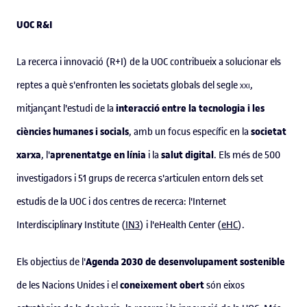
UOC R&I
La recerca i innovació (R+I) de la UOC contribueix a solucionar els
reptes a què s'enfronten les societats globals del segle
xxi
,
interacció entre la tecnologia i les
mitjançant l'estudi de la
ciències humanes i socials
societat
, amb un focus específic en la
xarxa
aprenentatge en línia
salut digital
, l'
i la
. Els més de 500
investigadors i 51 grups de recerca s'articulen entorn dels set
estudis de la UOC i dos centres de recerca: l'Internet
Interdisciplinary Institute (
IN3
) i l'eHealth Center (
eHC
).
Agenda 2030 de desenvolupament sostenible
Els objectius de l'
coneixement obert
de les Nacions Unides i el
són eixos