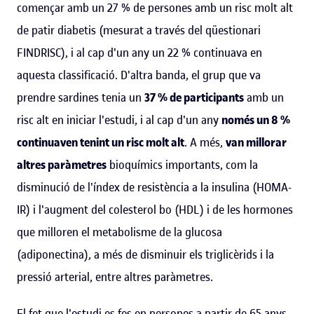
començar amb un 27 % de persones amb un risc molt alt
de patir diabetis (mesurat a través del qüestionari
FINDRISC), i al cap d'un any un 22 % continuava en
aquesta classificació. D'altra banda, el grup que va
prendre sardines tenia un
37 % de participants
amb un
risc alt en iniciar l'estudi, i al cap d'un any
només un 8 %
continuaven tenint un risc molt alt
. A més,
van millorar
altres paràmetres
bioquímics importants, com la
disminució de l'índex de resistència a la insulina (HOMA-
IR) i l'augment del colesterol bo (HDL) i de les hormones
que milloren el metabolisme de la glucosa
(adiponectina), a més de disminuir els triglicèrids i la
pressió arterial, entre altres paràmetres.
El fet que l'estudi es fes en persones a partir de 65 anys