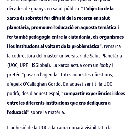
dècades de guanys en salut pública.
"L'objectiu de la
xarxa és sobretot fer difusió de la recerca en salut
planetària, promoure l'educació en aquesta temàtica i
fer també pedagogia entre la ciutadania, els organismes
i les institucions al voltant de la problemàtica"
, remarca
la codirectora del màster universitari de Salut Planetària
(UOC, UPF i ISGlobal). La xarxa actua com un
lobby
i
pretén "posar a l'agenda" totes aquestes qüestions,
afegeix O'Callaghan Gordo. En aquest sentit, la UOC
podrà, des d'aquest espai,
"compartir experiències i idees
entre les diferents institucions que ens dediquem a
l'educació"
sobre la matèria.
L'adhesió de la UOC a la xarxa donarà visibilitat a la