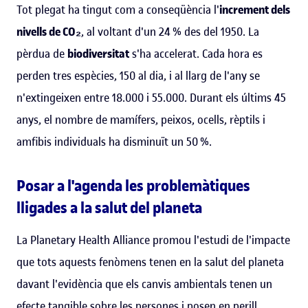
Tot plegat ha tingut com a conseqüència l'
increment dels
nivells de CO₂
, al voltant d'un 24 % des del 1950. La
pèrdua de
biodiversitat
s'ha accelerat. Cada hora es
perden tres espècies, 150 al dia, i al llarg de l'any se
n'extingeixen entre 18.000 i 55.000. Durant els últims 45
anys, el nombre de mamífers, peixos, ocells, rèptils i
amfibis individuals ha disminuït un 50 %.
Posar a l'agenda les problemàtiques
lligades a la salut del planeta
La Planetary Health Alliance promou l'estudi de l'impacte
que tots aquests fenòmens tenen en la salut del planeta
davant l'evidència que els canvis ambientals tenen un
efecte tangible sobre les persones i posen en perill