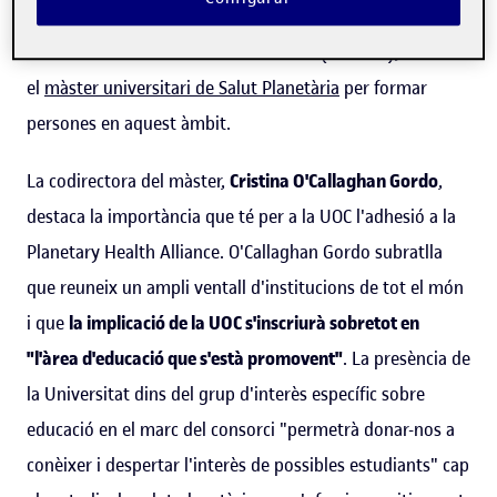
juntament amb la Universitat Pompeu Fabra (UPF) i
l'Institut de Salut Global de Barcelona (ISGlobal), ofereix
el
màster universitari de Salut Planetària
per formar
persones en aquest àmbit.
La codirectora del màster,
Cristina O'Callaghan Gordo
,
destaca la importància que té per a la UOC l'adhesió a la
Planetary Health Alliance. O'Callaghan Gordo subratlla
que reuneix un ampli ventall d'institucions de tot el món
i que
la implicació de la UOC s'inscriurà sobretot en
"l'àrea d'educació que s'està promovent"
. La presència de
la Universitat dins del grup d'interès específic sobre
educació en el marc del consorci "permetrà donar-nos a
conèixer i despertar l'interès de possibles estudiants" cap