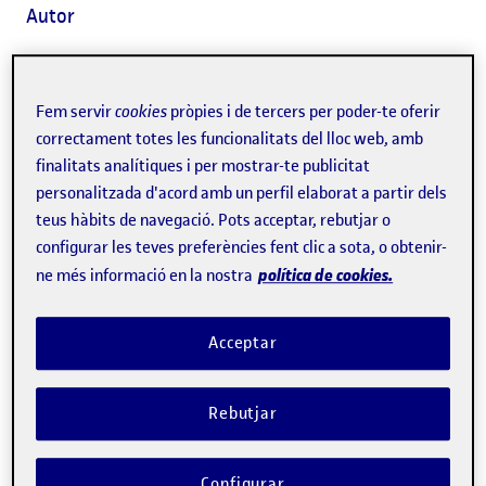
Autor
La Universitat Oberta de Catalunya (UOC) s'acaba
Fem servir
cookies
pròpies i de tercers per poder-te oferir
d'adherir a la
Planetary Health Alliance
, un consorci
correctament totes les funcionalitats del lloc web, amb
integrat per
més de 300 universitats, organitzacions no
finalitats analítiques i per mostrar-te publicitat
governamentals, instituts de recerca i entitats
personalitzada d'acord amb un perfil elaborat a partir dels
teus hàbits de navegació. Pots acceptar, rebutjar o
governamentals de tot el món
. El denominador comú de
configurar les teves preferències fent clic a sota, o obtenir-
totes aquestes organitzacions és el fet d'estar
política de cookies.
ne més informació en la nostra
compromeses amb la comprensió i el tractament del
canvi ambiental global i els seus impactes en la salut.
Acceptar
Aquesta adhesió de la UOC a la Planetary Health Alliance
és una mostra més de l'
aposta institucional de la
Rebutjar
Universitat per abordar els reptes globals de l'Agenda
2030
, com la crisi climàtica ambiental. De fet, la UOC,
Configurar