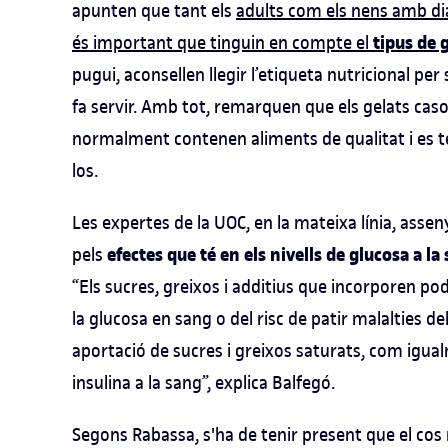
apunten que tant els
adults com els nens amb dia
tipus de 
és important que tinguin en compte el
pugui, aconsellen llegir l’etiqueta nutricional p
fa servir. Amb tot, remarquen que els gelats ca
normalment contenen aliments de qualitat i es té
los.
Les expertes de la UOC, en la mateixa línia, assen
efectes que té en els nivells de glucosa a 
pels
“Els sucres, greixos i additius que incorporen p
la glucosa en sang o del risc de patir malalties de
aportació de sucres i greixos saturats, com igual
insulina a la sang”, explica Balfegó.
Segons Rabassa, s'ha de tenir present que el co