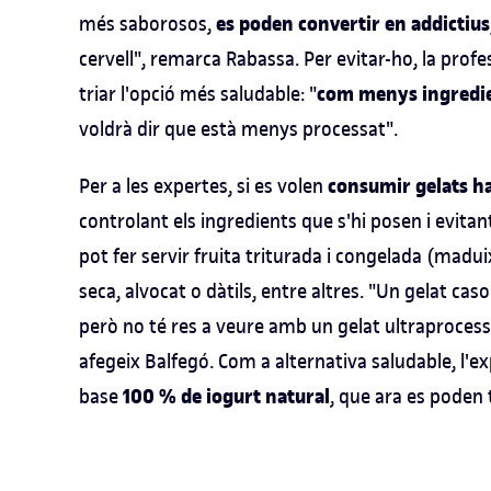
es poden convertir en addictius
més saborosos,
cervell", remarca Rabassa. Per evitar-ho, la prof
com menys ingredien
triar l'opció més saludable: "
voldrà dir que està menys processat".
consumir gelats ha
Per a les expertes, si es volen
controlant els ingredients que s'hi posen i evitan
pot fer servir fruita triturada i congelada (maduixe
seca, alvocat o dàtils, entre altres. "Un gelat caso
però no té res a veure amb un gelat ultraprocessat
afegeix Balfegó. Com a alternativa saludable, l'e
100 % de iogurt natural
base
, que ara es poden