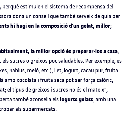
,
perquè estimulen el sistema de recompensa del
essora dona un consell que també serveix de guia per
ts hi hagi en la composició d'un gelat, millor
;
bitualment, la millor opció és preparar-los a casa
,
t els sucres o greixos poc saludables. Per exemple, es
s, nabius, meló, etc.), llet, iogurt, cacau pur, fruita
là amb xocolata i fruita seca pot ser força calòric,
; el tipus de greixos i sucres no és el mateix",
iogurts gelats
xperta també aconsella els
, amb una
 trobar als supermercats.