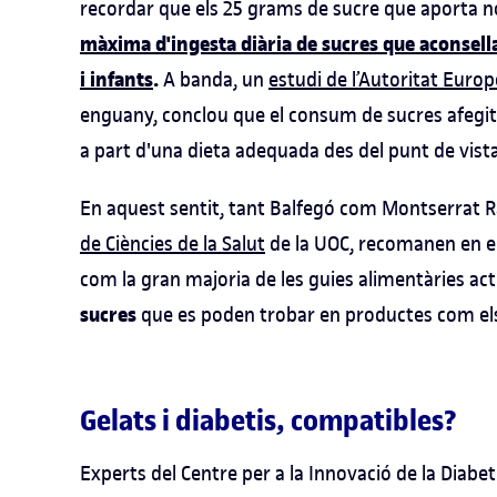
recordar que els 25 grams de sucre que aporta n
màxima d'ingesta diària de sucres que aconsella
i infants
.
A banda, un
estudi de l’Autoritat Euro
enguany, conclou que el consum de sucres afegits 
a part d'una dieta adequada des del punt de vista
En aquest sentit, tant Balfegó com Montserrat R
de Ciències de la Salut
de la UOC, recomanen en el
com la gran majoria de les guies alimentàries act
sucres
que es poden trobar en productes com els 
Gelats i diabetis, compatibles?
Experts del Centre per a la Innovació de la Diabeti