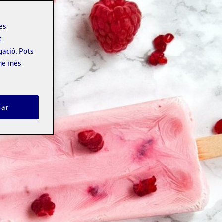
les
t
gació. Pots
-ne més
rar