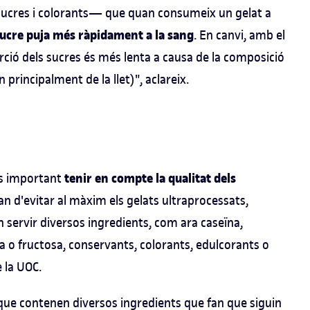
sucres i colorants— que quan consumeix un gelat a
sucre puja més ràpidament a la sang
. En canvi, amb el
orció dels sucres és més lenta a causa de la composició
 principalment de la llet)", aclareix.
tenir en compte la qualitat dels
 és important
'han d'evitar al màxim els gelats ultraprocessats,
an servir diversos ingredients, com ara caseïna,
sa o fructosa, conservants, colorants, edulcorants o
 la UOC.
que contenen diversos ingredients que fan que siguin