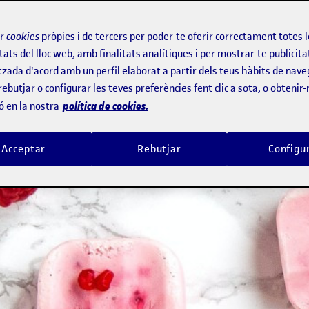
ir
cookies
pròpies i de tercers per poder-te oferir correctament totes 
tats del lloc web, amb finalitats analítiques i per mostrar-te publicita
tzada d'acord amb un perfil elaborat a partir dels teus hàbits de nave
rebutjar o configurar les teves preferències fent clic a sota, o obtenir
política de cookies.
ó en la nostra
Acceptar
Rebutjar
Configu