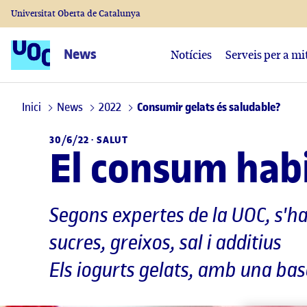
Universitat Oberta de Catalunya
News
Notícies
Serveis per a mi
Inici
News
2022
Consumir gelats és saludable?
30/6/22 ·
SALUT
El consum habi
Segons expertes de la UOC, s'ha
sucres, greixos, sal i additius
Els iogurts gelats, amb una ba