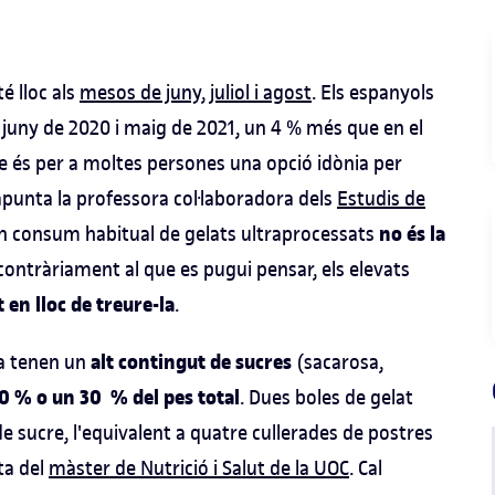
é lloc als
mesos de juny, juliol i agost
. Els espanyols
 juny de 2020 i maig de 2021, un 4 % més que en el
e és per a moltes persones una opció idònia per
punta la professora col·laboradora dels
Estudis de
no és la
n consum habitual de gelats ultraprocessats
 contràriament al que es pugui pensar, els elevats
 en lloc de treure-la
.
alt contingut de sucres
ata tenen un
(sacarosa,
 % o un 30 % del pes total
. Dues boles de gelat
e sucre, l'equivalent a quatre cullerades de postres
ta del
màster de Nutrició i Salut de la UOC
. Cal