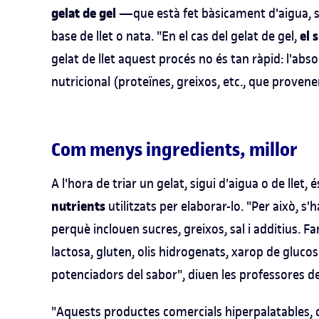
gelat de gel
—que està fet bàsicament d'aigua, 
el 
base de llet o nata. "En el cas del gelat de gel,
gelat de llet aquest procés no és tan ràpid: l'abs
nutricional (proteïnes, greixos, etc., que provenen
Com menys ingredients, millor
A l'hora de triar un gelat, sigui d'aigua o de llet,
nutrients
utilitzats per elaborar-lo. "Per això, s
perquè inclouen sucres, greixos, sal i additius. F
lactosa, gluten, olis hidrogenats, xarop de gluco
potenciadors del sabor", diuen les professores de
"Aquests productes comercials hiperpalatables, 