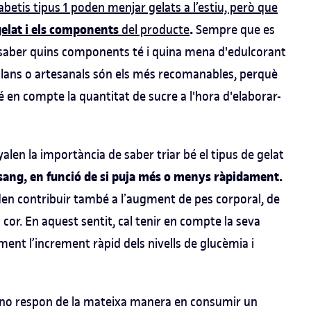
betis tipus 1 poden menjar gelats a l’estiu, però que
gelat i els components
.
del producte
Sempre que es
er saber quins components té i quina mena d'edulcorant
solans o artesanals són els més recomanables, perquè
 en compte la quantitat de sucre a l'hora d'elaborar-
yalen la importància de saber triar bé el tipus de gelat
la sang, en funció de si puja més o menys ràpidament.
oden contribuir també a l’augment de pes corporal, de
l cor. En aquest sentit, cal tenir en compte la seva
ment l’increment ràpid dels nivells de glucèmia i
s no respon de la mateixa manera en consumir un