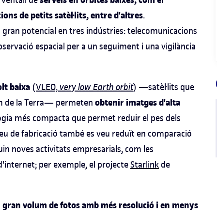
serveis en òrbites baixes, com el
ions de petits satèl·lits, entre d'altres
.
gran potencial en tres indústries: telecomunicacions
observació espacial per a un seguiment i una vigilància
olt baixa
(
VLEO,
very low Earth orbit
) —‍satèl·lits que
obtenir imatges d'alta
 km de la Terra— permeten
logia més compacta que permet reduir el pes dels
 preu de fabricació també es veu reduït en comparació
guin noves activitats empresarials, com les
d'internet; per exemple, el projecte
Starlink
de
un gran volum de fotos amb més resolució i en menys