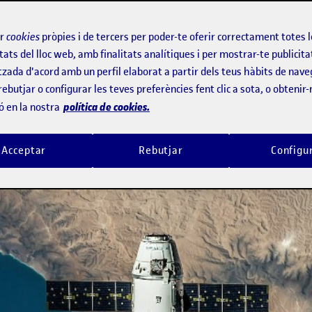
ir
cookies
pròpies i de tercers per poder-te oferir correctament totes 
tats del lloc web, amb finalitats analítiques i per mostrar-te publicita
tzada d'acord amb un perfil elaborat a partir dels teus hàbits de nave
rebutjar o configurar les teves preferències fent clic a sota, o obtenir
política de cookies.
ó en la nostra
Acceptar
Rebutjar
Configu