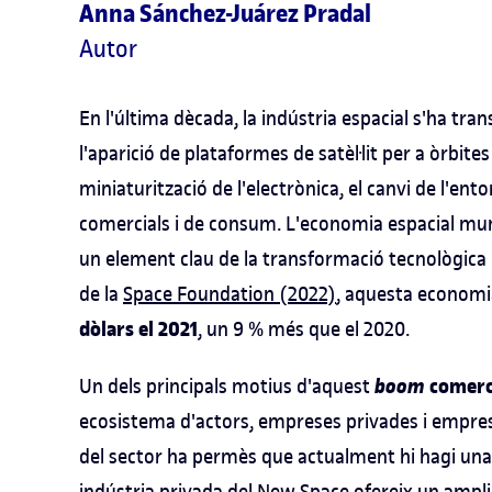
Anna Sánchez-Juárez Pradal
Autor
En l'última dècada, la indústria espacial s'ha tran
l'aparició de plataformes de satèl·lit per a òrbite
miniaturització de l'electrònica, el canvi de l'en
comercials i de consum. L'economia espacial mund
un element clau de la transformació tecnològica 
de la
Space Foundation (2022)
, aquesta economi
dòlars el 2021
, un 9 % més que el 2020.
boom
comerci
Un dels principals motius d'aquest
ecosistema d'actors, empreses privades i empres
del sector ha permès que actualment hi hagi una c
indústria privada del
New Space
ofereix un ampli