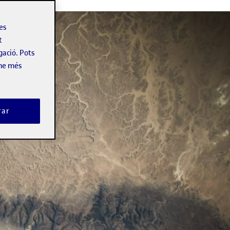
les
t
gació. Pots
-ne més
rar