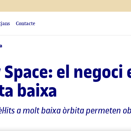
tjans
Contacte
ta
Space: el negoci 
ita baixa
tèl·lits a molt baixa òrbita permeten o