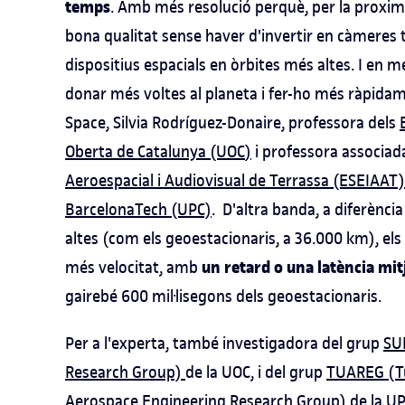
temps
. Amb més resolució perquè, per la proxim
bona qualitat sense haver d'invertir en càmeres t
dispositius espacials en òrbites més altes. I en
donar més voltes al planeta i fer-ho més ràpida
Space, Silvia Rodríguez-Donaire, professora dels
Oberta de Catalunya (UOC
)
i professora associada
Aeroespacial i Audiovisual de Terrassa (ESEIAAT) 
BarcelonaTech (UPC)
. D'altra banda, a diferència
altes (com els geoestacionaris, a 36.000 km), e
un retard o una latència mit
més velocitat, amb
gairebé 600 mil·lisegons dels geoestacionaris.
Per a l'experta, també investigadora del grup
SU
Research Group)
de la UOC, i del grup
TUAREG (Tu
Aerospace Engineering Research Group)
de la UP