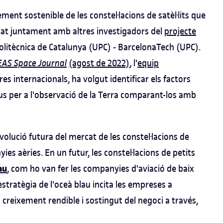
ent sostenible de les constel·lacions de satèl·lits que
at juntament amb altres investigadors del
projecte
 Politècnica de Catalunya (UPC) - BarcelonaTech (UPC).
EAS
Space Journal
(agost de 2022)
, l'
equip
s internacionals, ha volgut identificar els factors
s per a l'observació de la Terra comparant-los amb
volució futura del mercat de les constel·lacions de
yies aèries. En un futur, les constel·lacions de petits
au
, com ho van fer les companyies d'aviació de baix
stratègia de l'oceà blau incita les empreses a
creixement rendible i sostingut del negoci a través,