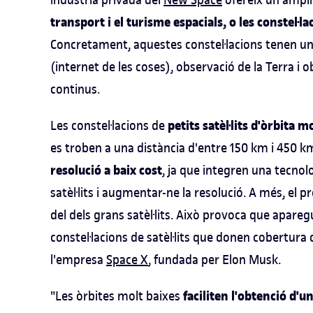
transport i el turisme espacials, o les constel·lac
Concretament, aquestes constel·lacions tenen un 
(internet de les coses), observació de la Terra i 
continus.
petits satèl·lits d'òrbita m
Les constel·lacions de
es troben a una distància d'entre 150 km i 450
resolució a baix cost
, ja que integren una tecno
satèl·lits i augmentar-ne la resolució. A més, el
del dels grans satèl·lits. Això provoca que apare
constel·lacions de satèl·lits que donen cobertura 
l'empresa
Space X
, fundada per Elon Musk.
faciliten l'obtenció d'
"Les òrbites molt baixes