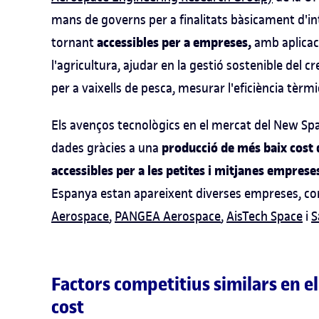
mans de governs per a finalitats bàsicament d'inte
accessibles per a empreses,
tornant
amb aplicaci
l'agricultura, ajudar en la gestió sostenible del 
per a vaixells de pesca, mesurar l'eficiència tèrmic
Els avenços tecnològics en el mercat del New Spa
producció de més baix cost q
dades gràcies a una
accessibles per a les petites i mitjanes emprese
Espanya estan apareixent diverses empreses, 
Aerospace
,
PANGEA Aerospace
,
AisTech Space
i
S
Factors competitius similars en el
cost