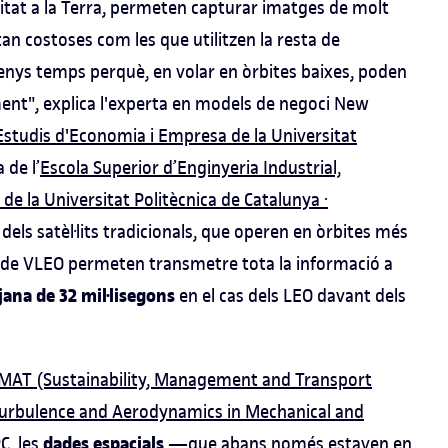
itat a la Terra, permeten capturar imatges de molt
an costoses com les que utilitzen la resta de
 menys temps perquè, en volar en òrbites baixes, poden
ment", explica l'experta en models de negoci New
Estudis d'Economia i Empresa de la Universitat
 de l’
Escola Superior d’Enginyeria Industrial,
de la Universitat Politècnica de Catalunya ·
 dels satèl·lits tradicionals, que operen en òrbites més
ls de VLEO permeten transmetre tota la informació a
jana de 32 mil·lisegons
en el cas dels LEO davant dels
MAT (Sustainability, Management and Transport
rbulence and Aerodynamics in Mechanical and
dades espacials
C, les
—que abans només estaven en