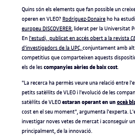
Quins són els elements que fan possible un creixem
operen en VLEO?
Rodríguez-Donaire
ho ha estudi
europeu DISCOVERER
, liderat per la Universitat
En
l'estudi, publicat en accés obert a la revista
C
d'investigadors de la UPC,
conjuntament amb altre
competitius que comparteixen aquests dispositiu
companyies aèries de baix cost
els de les
.
"La recerca ha permès veure una relació entre l'e
petits satèl·lits de VLEO i l'evolució de les compan
estaran operant en un
oceà bl
satèl·lits de VLEO
cost en el seu moment", argumenta l'experta. L'e
investigar noves vetes de mercat i aconseguir un 
principalment, de la innovació.