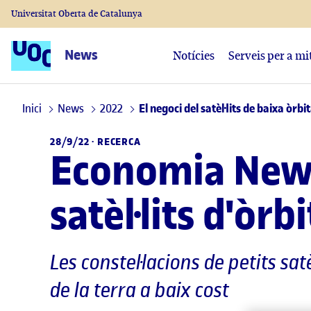
Universitat Oberta de Catalunya
News
Notícies
Serveis per a mi
Inici
News
2022
El negoci del satèl·lits de baixa òrbi
28/9/22 ·
RECERCA
Economia New 
satèl·lits d'òrb
Les constel·lacions de petits sa
de la terra a baix cost