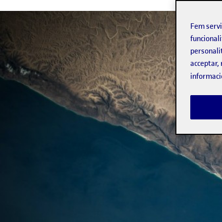
Fem serv
funcionali
personali
acceptar, 
informaci