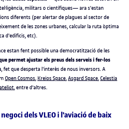
l·ligència, militars o científiques— ara s'estan
ons diferents (per alertar de plagues al sector de
creixement de les zones urbanes, calcular la ruta òptima
a d'edificis, etc).
ce estan fent possible una democratització de les
ue permet ajustar els preus dels serveis i fer-los
s
, fet que desperta l'interès de nous inversors. A
com
Open Cosmos
,
Kreios Space
,
Asgard Space
,
Celestia
ateliot
, entre d'altres.
 negoci dels VLEO i l'aviació de baix