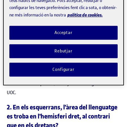
teus hàbits de navegació. Pots acceptar, rebutjar o
percentatge més petit", afirma.
configurar les teves preferències fent clic a sota, o obtenir-
política de cookies.
ne més informació en la nostra
En aquest sentit, una persona esquerrana té una
tendència a fer servir més per a la major part de les
Acceptar
activitats la part esquerra del cos, l'extremitat superior
sobretot, a vegades també la inferior, "i això és així
Rebutjar
perquè les àrees motores predominants són les de
l'hemisferi dret. En una persona dretana passa just el
Configurar
contrari, les seves àrees motores predominants serien les
de l'hemisferi esquerre", assenyala l'investigador de la
UOC.
2. En els esquerrans, l'àrea del llenguatge
es troba en l'hemisferi dret, al contrari
que en els dretans?