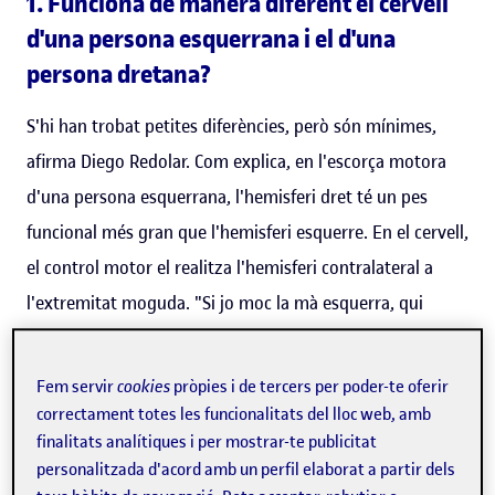
1. Funciona de manera diferent el cervell
d'una persona esquerrana i el d'una
persona dretana?
S'hi han trobat petites diferències, però són mínimes,
afirma Diego Redolar. Com explica, en l'escorça motora
d'una persona esquerrana, l'hemisferi dret té un pes
funcional més gran que l'hemisferi esquerre. En el cervell,
el control motor el realitza l'hemisferi contralateral a
l'extremitat moguda. "Si jo moc la mà esquerra, qui
controla el moviment és l'escorça motora dreta. I al
contrari. En aquest sentit, a nivell motor, les persones
Fem servir
cookies
pròpies i de tercers per poder-te oferir
solem tenir una preferència d'una banda del cos o de
correctament totes les funcionalitats del lloc web, amb
l'altra, i per això parlem de dretans o esquerrans. També
finalitats analítiques i per mostrar-te publicitat
personalitzada d'acord amb un perfil elaborat a partir dels
hi ha algunes persones que són bilaterals, però és un