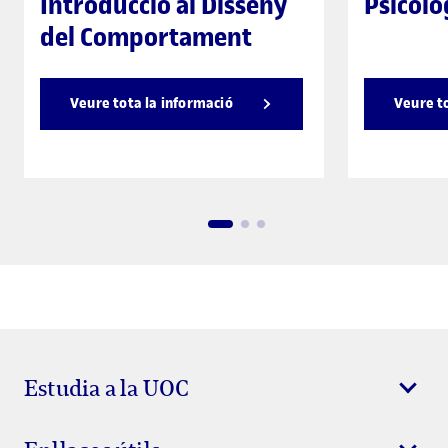
Introducció al Disseny
Psicolo
del Comportament
Veure tota la informació
Veure t
Estudia a la UOC