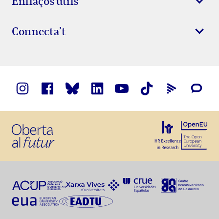
Enllaços útils
Connecta’t