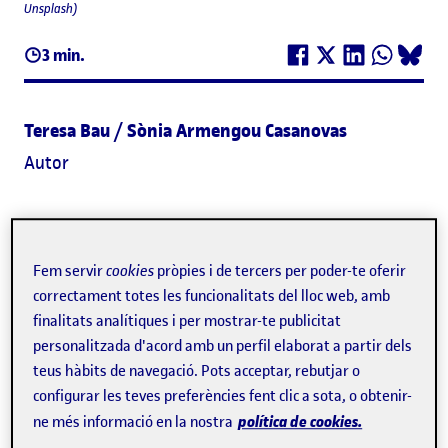
Unsplash)
3 min.
Teresa Bau / Sònia Armengou Casanovas
Autor
La producció i el consum d'aliments representen una
tercera part
de la petjada ecològica europea. Per evitar
Fem servir
cookies
pròpies i de tercers per poder-te oferir
les conseqüències catastròfiques del canvi climàtic, és
correctament totes les funcionalitats del lloc web, amb
vital
transformar els sistemes alimentaris perquè siguin
finalitats analítiques i per mostrar-te publicitat
personalitzada d'acord amb un perfil elaborat a partir dels
més sostenibles i saludables per a les persones
. Amb
teus hàbits de navegació. Pots acceptar, rebutjar o
aquest objectiu final treballa el grup de recerca
FoodLab
,
configurar les teves preferències fent clic a sota, o obtenir-
dels Estudis de Ciències de la Salut de la Universitat
política de cookies.
ne més informació en la nostra