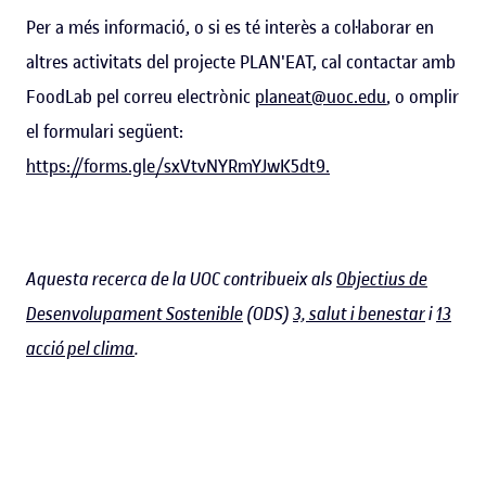
Per a més informació, o si es té interès a col·laborar en
altres activitats del projecte PLAN'EAT, cal contactar amb
FoodLab pel correu electrònic
planeat@uoc.edu
, o omplir
el formulari següent:
https://forms.gle/sxVtvNYRmYJwK5dt9
.
Aquesta recerca de la UOC contribueix als
Objectius de
Desenvolupament Sostenible
(ODS)
3, salut i benestar
i
13
acció pel clima
.