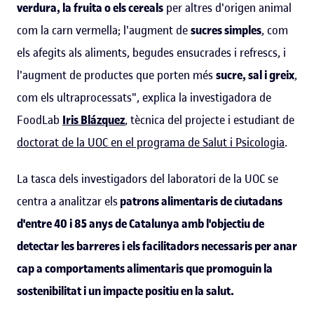
verdura, la fruita o els cereals
per altres d'origen animal
com la carn vermella; l'augment de
sucres simples
, com
els afegits als aliments, begudes ensucrades i refrescs, i
l'augment de productes que porten més
sucre, sal i greix
,
com els ultraprocessats", explica la investigadora de
FoodLab
Iris Blázquez
, tècnica del projecte i estudiant de
doctorat de la UOC
en el programa de Salut i Psicologia
.
La tasca dels investigadors del laboratori de la UOC se
centra a analitzar els
patrons alimentaris de ciutadans
d'entre 40 i 85 anys de Catalunya amb l'objectiu de
detectar les barreres i els facilitadors necessaris per anar
cap a comportaments alimentaris que promoguin la
sostenibilitat i un impacte positiu en la salut.