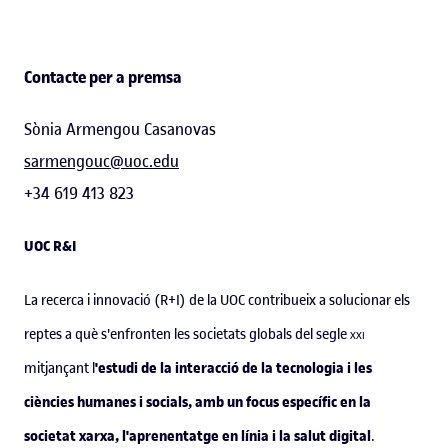
Contacte per a premsa
Sònia Armengou Casanovas
sarmengouc@uoc.edu
+34 619 413 823
UOC R&I
La recerca i innovació (R+I) de la UOC contribueix a solucionar els
reptes a què s'enfronten les societats globals del segle
xxi
'estudi de la interacció de la tecnologia i les
mitjançant l
ciències humanes i socials, amb un focus específic en la
societat xarxa, l'aprenentatge en línia i la salut digital
.