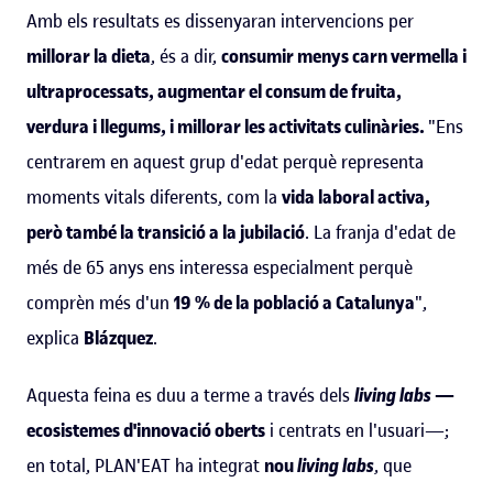
Amb els resultats es dissenyaran intervencions per
millorar la dieta
, és a dir,
consumir menys carn vermella i
ultraprocessats, augmentar el consum de fruita,
verdura i llegums, i millorar les activitats culinàries.
"Ens
centrarem en aquest grup d'edat perquè representa
moments vitals diferents, com la
vida laboral activa,
però també la transició a la jubilació
. La franja d'edat de
més de 65 anys ens interessa especialment perquè
comprèn més d'un
19 % de la població a Catalunya
",
explica
Blázquez
.
Aquesta feina es duu a terme a través dels
living labs
—
ecosistemes d'innovació oberts
i centrats en l'usuari—;
en total, PLAN'EAT ha integrat
nou
living labs
, que