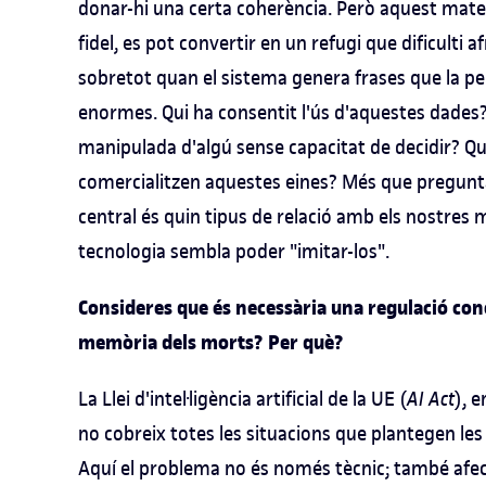
donar-hi una certa coherència. Però aquest matei
fidel, es pot convertir en un refugi que dificulti a
sobretot quan el sistema genera frases que la pe
enormes. Qui ha consentit l'ús d'aquestes dades?
manipulada d'algú sense capacitat de decidir? Q
comercialitzen aquestes eines? Més que preguntar
central és quin tipus de relació amb els nostres 
tecnologia sembla poder "imitar-los".
Consideres que és necessària una regulació conc
memòria dels morts? Per què?
La Llei d'intel·ligència artificial de la UE (
AI Act
), 
no cobreix totes les situacions que plantegen le
Aquí el problema no és només tècnic; també afecta