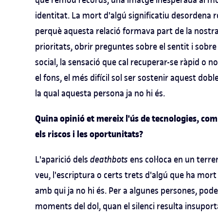
identitat. La mort d'algú significatiu desordena r
perquè aquesta relació formava part de la nostra
prioritats, obrir preguntes sobre el sentit i sob
social, la sensació que cal recuperar-se ràpid o n
el fons, el més difícil sol ser sostenir aquest do
la qual aquesta persona ja no hi és.
Quina opinió et mereix l'ús de tecnologies, com
els riscos i les oportunitats?
L'aparició dels
deathbots
ens col·loca en un terr
veu, l'escriptura o certs trets d'algú que ha mort
amb qui ja no hi és. Per a algunes persones, pod
moments del dol, quan el silenci resulta insupor