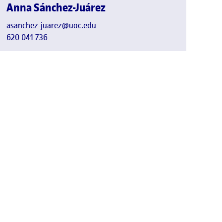
Anna Sánchez-Juárez
asanchez-juarez@uoc.edu
620 041 736