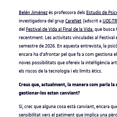
Belén Jiménez
és professora dels
Estudis de Psico
investigadora del grup
CareNet
(adscrit a
UOC-T
del
Festival de Vida al Final de la Vida
, que busca 
recentment. Les activitats vinculades al Festiva
semestre de 2026. En aquesta entrevista, la psicò
encara ha d'afrontar pel que fa a com gestiona e
noves possibilitats que ofereix la intel·ligència art
els riscos de la tecnologia i els límits ètics.
Creus que, actualment, la manera com parla la so
gestionar-los estan canviant?
Sí, crec que alguna cosa està canviant, encara qu
sensibilitat vers el patiment que implica una pèrd