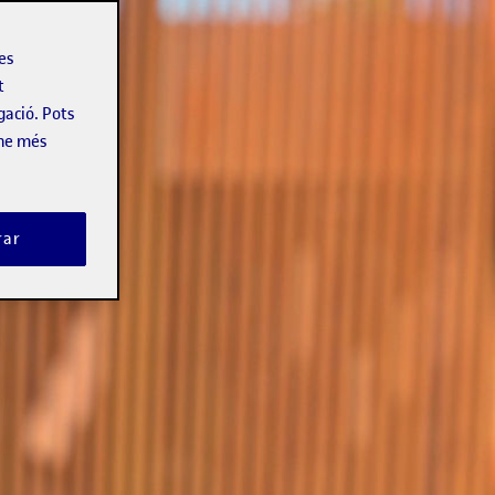
les
t
gació. Pots
-ne més
rar