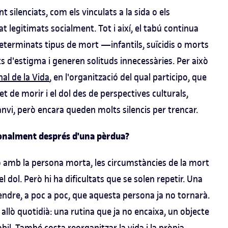
ilenciats, com els vinculats a la sida o els
 legitimats socialment. Tot i així, el tabú continua
 determinats tipus de mort —infantils, suïcidis o morts
 d'estigma i generen solituds innecessàries. Per això
nal de la Vida
, en l'organització del qual participo, que
et de morir i el dol des de perspectives culturals,
 canvi, però encara queden molts silencis per trencar.
onalment després d'una pèrdua?
ó amb la persona morta, les circumstàncies de la mort
 dol. Però hi ha dificultats que se solen repetir. Una
endre, a poc a poc, que aquesta persona ja no tornarà.
allò quotidià: una rutina que ja no encaixa, un objecte
l. També costa reorganitzar la vida i la pròpia