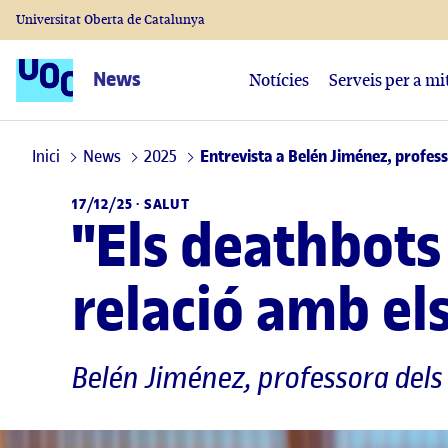
Universitat Oberta de Catalunya
News
Notícies
Serveis per a mi
Inici
News
2025
Entrevista a Belén Jiménez, professo
17/12/25 ·
SALUT
"Els deathbots
relació amb els
Belén Jiménez
, professora dels