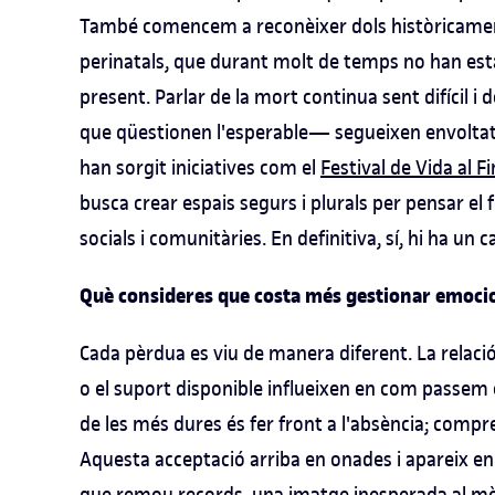
També comencem a reconèixer dols històricament s
perinatals, que durant molt de temps no han estat
present. Parlar de la mort continua sent difícil i
que qüestionen l'esperable— segueixen envoltats
han sorgit iniciatives com el
Festival de Vida al Fi
busca crear espais segurs i plurals per pensar el f
socials i comunitàries. En definitiva, sí, hi ha un
Què consideres que costa més gestionar emoci
Cada pèrdua es viu de manera diferent. La relaci
o el suport disponible influeixen en com passem el
de les més dures és fer front a l'absència; compr
Aquesta acceptació arriba en onades i apareix en 
que remou records, una imatge inesperada al mòbi