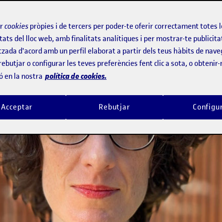
ir
cookies
pròpies i de tercers per poder-te oferir correctament totes 
tats del lloc web, amb finalitats analítiques i per mostrar-te publicita
tzada d'acord amb un perfil elaborat a partir dels teus hàbits de nave
rebutjar o configurar les teves preferències fent clic a sota, o obtenir
política de cookies.
ó en la nostra
Acceptar
Rebutjar
Configu