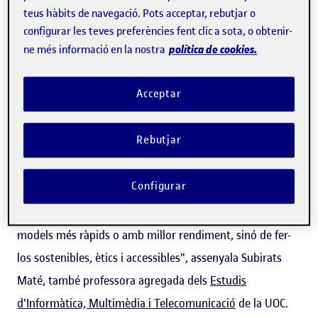
teus hàbits de navegació. Pots acceptar, rebutjar o
configurar les teves preferències fent clic a sota, o obtenir-
“També té implicacions des del punt
política de cookies.
ne més informació en la nostra
de vista social i ètic, ja que permet
que la IA estigui a l'abast de
Acceptar
qualsevol persona i reforça la
privacitat de les dades”
Rebutjar
Configurar
"L'eficiència energètica ha de passar a ser
un paràmetre
central en el disseny de la IA
. No es tracta només de fer
models més ràpids o amb millor rendiment, sinó de fer-
los sostenibles, ètics i accessibles", assenyala Subirats
Maté, també professora agregada dels
Estudis
d'Informàtica, Multimèdia i Telecomunicació
de la UOC.