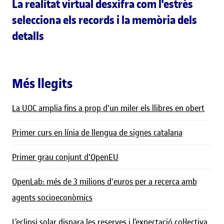
La realitat virtual desxifra com l'estrès
selecciona els records i la memòria dels
detalls
Més llegits
La UOC amplia fins a prop d'un miler els llibres en obert
Primer curs en línia de llengua de signes catalana
Primer grau conjunt d'OpenEU
OpenLab: més de 3 milions d'euros per a recerca amb
agents socioeconòmics
L’eclipsi solar dispara les reserves i l’expectació col·lectiva