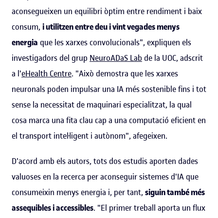
aconsegueixen un equilibri òptim entre rendiment i baix
consum,
i utilitzen entre deu i vint vegades menys
energia
que les xarxes convolucionals", expliquen els
investigadors del grup
NeuroADaS Lab
de la UOC, adscrit
a l'
eHealth Centre
. "Això demostra que les xarxes
neuronals poden impulsar una IA més sostenible fins i tot
sense la necessitat de maquinari especialitzat, la qual
cosa marca una fita clau cap a una computació eficient en
el transport intel·ligent i autònom", afegeixen.
D'acord amb els autors, tots dos estudis aporten dades
valuoses en la recerca per aconseguir sistemes d'IA que
consumeixin menys energia i, per tant,
siguin també més
assequibles i accessibles
. "El primer treball aporta un flux