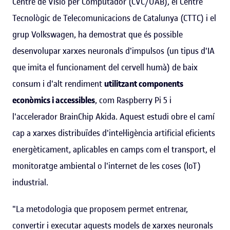
Centre de Visió per Computador (CVC/UAB), el Centre
Tecnològic de Telecomunicacions de Catalunya (CTTC) i el
grup Volkswagen, ha demostrat que és possible
desenvolupar xarxes neuronals d'impulsos (un tipus d'IA
que imita el funcionament del cervell humà) de baix
consum i d'alt rendiment
utilitzant components
econòmics i accessibles
, com Raspberry Pi 5 i
l'accelerador BrainChip Akida. Aquest estudi obre el camí
cap a xarxes distribuïdes d'intel·ligència artificial eficients
energèticament, aplicables en camps com el transport, el
monitoratge ambiental o l'internet de les coses (IoT)
industrial.
"La metodologia que proposem permet entrenar,
convertir i executar aquests models de xarxes neuronals