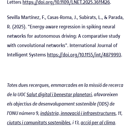
Letters
https://doi.org/10.1109/LNET.2025.3611426
.
Sevilla Martínez, F., Casas-Roma, J., Subirats, L., & Parada,
R. (2025). "Energy-aware regression in spiking neural
networks for autonomous driving: A comparative study
with convolutional networks". International Journal of
Intelligent Systems
https://doi.org/10.1155/int/4879993
.
Totes dues recerques, emmarcades en la missió de recerca
de la UOC
Salut digital i benestar planetari
, afavoreixen
els objectius de desenvolupament sostenible (ODS) de
l'ONU número 9,
indústria, innovació i infraestructures
, 11,
ciutats i comunitats sostenibles
, i 13,
acció per al clima
.