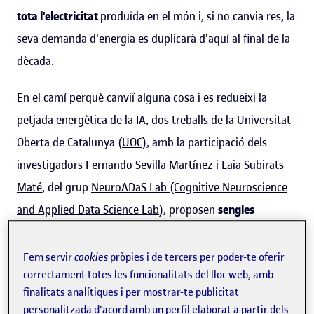
tota l'electricitat
produïda en el món i, si no canvia res, la
seva demanda d'energia es duplicarà d'aquí al final de la
dècada.
En el camí perquè canviï alguna cosa i es redueixi la
petjada energètica de la IA, dos treballs de la Universitat
Oberta de Catalunya (
UOC
), amb la participació dels
investigadors Fernando Sevilla Martínez i
Laia Subirats
Maté
, del grup
NeuroADaS Lab (Cognitive Neuroscience
and Applied Data Science Lab
), proposen
sengles
alternatives cap a una IA més sostenible i eficient
i,
també, més assequible. Els articles han estat publicats en
Fem servir
cookies
pròpies i de tercers per poder-te oferir
correctament totes les funcionalitats del lloc web, amb
obert a
IEEE Networking Letters
i a l′
International Journal
finalitats analítiques i per mostrar-te publicitat
of Intelligent Systems
.
personalitzada d'acord amb un perfil elaborat a partir dels