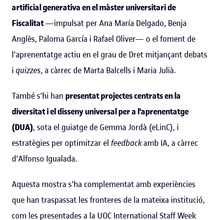
artificial generativa en el màster universitari de
Fiscalitat
—impulsat per Ana María Delgado, Benja
Anglès, Paloma García i Rafael Oliver— o el foment de
l'aprenentatge actiu en el grau de Dret mitjançant debats
i
quizzes
, a càrrec de Marta Balcells i Maria Julià.
També s'hi han
presentat projectes centrats en la
diversitat i el disseny universal per a l'aprenentatge
(DUA)
, sota el guiatge de Gemma Jordà (eLinC), i
estratègies per optimitzar el
feedback
amb IA, a càrrec
d'Alfonso Igualada.
Aquesta mostra s'ha complementat amb experiències
que han traspassat les fronteres de la mateixa institució,
com les presentades a la UOC International Staff Week