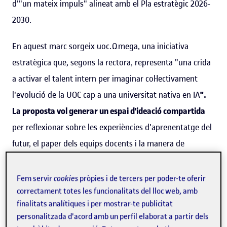
d'"un mateix impuls" alineat amb el Pla estratègic 2026-
2030.
En aquest marc sorgeix uoc.Ωmega, una iniciativa
estratègica que, segons la rectora, representa "una crida
a activar el talent intern per imaginar col·lectivament
l'evolució de la UOC cap a una universitat nativa en IA
".
La proposta vol generar un espai d'ideació compartida
per reflexionar sobre les experiències d'aprenentatge del
futur, el paper dels equips docents i la manera de
preservar "l'agència humana, el criteri i el pensament
crític" en un entorn cada vegada més condicionat per la
Fem servir
cookies
pròpies i de tercers per poder-te oferir
tecnologia.
correctament totes les funcionalitats del lloc web, amb
finalitats analítiques i per mostrar-te publicitat
personalitzada d'acord amb un perfil elaborat a partir dels
La rectora ha remarcat que el repte
no consisteix