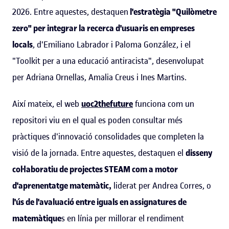
2026. Entre aquestes, destaquen
l'estratègia "Quilòmetre
zero" per integrar la recerca d'usuaris en empreses
locals
, d'Emiliano Labrador i Paloma González, i el
"Toolkit per a una educació antiracista", desenvolupat
per Adriana Ornellas, Amalia Creus i Ines Martins.
Així mateix, el web
uoc2thefuture
funciona com un
repositori viu en el qual es poden consultar més
pràctiques d'innovació consolidades que completen la
visió de la jornada. Entre aquestes, destaquen el
disseny
col·laboratiu de projectes STEAM com a motor
d'aprenentatge matemàtic,
liderat per Andrea Corres, o
l'ús de l'avaluació entre iguals en assignatures de
matemàtique
s en línia per millorar el rendiment