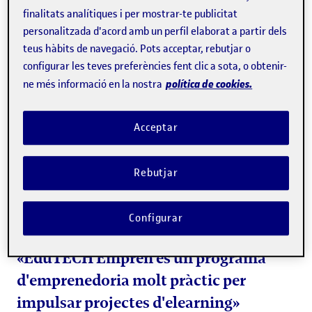
«Estem orgullosíssimes, ha estat una
finalitats analítiques i per mostrar-te publicitat
experiència inoblidable»
personalitzada d'acord amb un perfil elaborat a partir dels
teus hàbits de navegació. Pots acceptar, rebutjar o
configurar les teves preferències fent clic a sota, o obtenir-
política de cookies.
ne més informació en la nostra
Acceptar
Rebutjar
Configurar
«EduTECH Emprèn és un programa
d'emprenedoria molt pràctic per
impulsar projectes d'elearning»