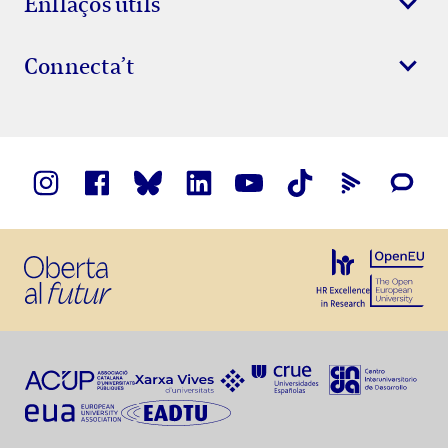
Enllaços útils
Connecta’t