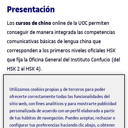
Presentación
cursos de chino
Los
online de la UOC permiten
conseguir de manera integrada las competencias
comunicativas básicas de lengua china que
corresponden a los primeros niveles oficiales HSK
que fija la Oficina General del Instituto Confucio (del
HSK 2 al HSK 4).
Utilizamos
cookies
propias y de terceros para poder
Pago fraccionado
ofrecerte correctamente todas las funcionalidades del
sitio web, con fines analíticos y para mostrarte publicidad
Ahora, puedes fraccionar en cuotas el
personalizada de acuerdo con un perfil elaborado a partir
pago de tu curso. ¡Consúltanos las
de tus hábitos de navegación. Puedes aceptar, rechazar o
condiciones!
configurar tus preferencias haciendo clic abajo, u obtener