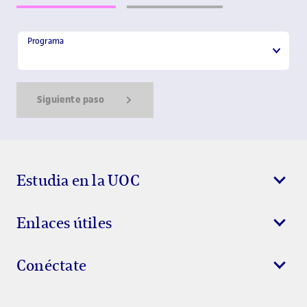
Programa
Programa
Siguiente paso
Show Error
Show Ok
Show Error
Estudia en la UOC
Enlaces útiles
Conéctate