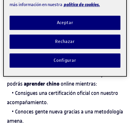
política de cookies.
más información en nuestra
Aceptar
Becas y descuentos
Consulta las becas y los descuentos de los
Rechazar
que te puedes beneficiar.
Configurar
Como estudiante del curso de chino
online
,
aprender chino
podrás
online mientras:
• Consigues una certificación oficial con nuestro
acompañamiento.
• Conoces gente nueva gracias a una metodología
amena.