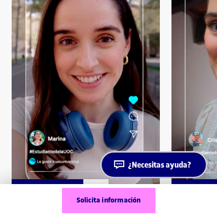
¿Necesitas ayuda?
Reprodueix
Reprodue
Solicita información
"Yo pensaba que no podría con
"Los años 