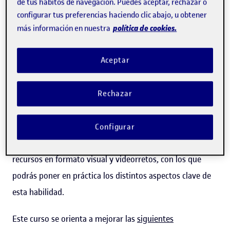
comunicación y la comprensión mutua, sino que también
de tus hábitos de navegación. Puedes aceptar, rechazar o
configurar tus preferencias haciendo clic abajo, u obtener
ayudan a desarrollar soluciones creativas y beneficiosas
política de cookies.
más información en nuestra
para todas las partes implicadas, lo que llevará a
aumentar la cohesión y la eficiencia en cualquier grupo u
Aceptar
organización.
Los cursos de resolución de conflictos de la UOC te
Rechazar
permiten desarrollar y perfeccionar progresivamente
esta habilidad, con el acompañamiento de profesorado
Configurar
experto y con una metodología en línea basada en
recursos en formato visual y videorretos, con los que
podrás poner en práctica los distintos aspectos clave de
esta habilidad.
Este curso se orienta a mejorar las
siguientes