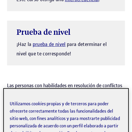
Prueba de nivel
¡Haz la
prueba de nivel
para determinar el
nivel que te corresponde!
Las personas con habilidades en resolución de conflictos
pueden identificar y abordar las tensiones antes de que
Utilizamos
cookies
propias y de terceros para poder
desemboquen en problemas más importantes, con lo
ofrecerte correctamente todas las funcionalidades del
que fomentarán un ambiente de colaboración y de
sitio web, con fines analíticos y para mostrarte publicidad
respeto. Estas habilidades no solo mejoran la
personalizada de acuerdo con un perfil elaborado a partir