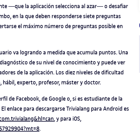
ante ―que la aplicación selecciona al azar― o desafiar
ombo, en la que deben responderse siete preguntas
 acertarse el máximo número de preguntas posible en
uario va logrando a medida que acumula puntos. Una
n diagnóstico de su nivel de conocimiento y puede ver
dores de la aplicación. Los diez niveles de dificultad
 hábil, experto, profesor, máster y doctor.
rfil de Facebook, de Google o, si es estudiante de la
 El enlace para descargarse Trivialang para Android es
=com.trivialang&hl=can
, y para iOS,
d1157929904?mt=8
.