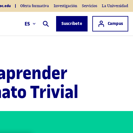
oc.edu
Oferta formativa
Investigación
Servicios
La Universidad
Acceso a
ES
Suscríbete
Campus
Buscar
 aprender
ato Trivial