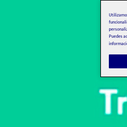
Utilizam
funcionali
personali
Puedes ac
informaci