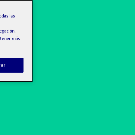
odas las
vegación.
obtener más
rar