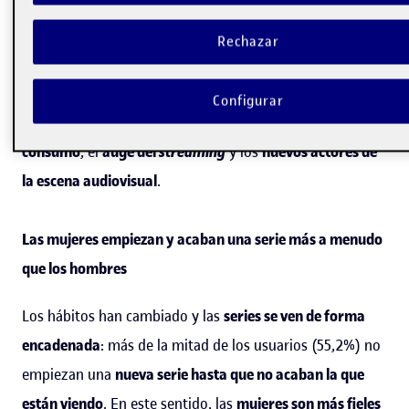
de la producción original
»
, organizada por los
Estudios
de Ciencias de la Información y de la Comunicación de la
Rechazar
UOC
, que tendrá lugar en el CaixaForum de Barcelona el
10 de julio de 9 a 14 h
, busca analizar por medio de
Configurar
expertos en el ámbito los
cambios en los hábitos de
consumo
, el
auge del
streaming
y los
nuevos actores de
la escena audiovisual
.
Las mujeres empiezan y acaban una serie más a menudo
que los hombres
Los hábitos han cambiado y las
series se ven de forma
encadenada
: más de la mitad de los usuarios (55,2%) no
empiezan una
nueva serie hasta que no acaban la que
están viendo
. En este sentido, las
mujeres son más fieles