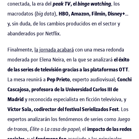
conectada, la era del
peak TV
, el
binge watching
, los
macrodatos (
big data
),
HBO, Amazon, Filmin, Disney+
…
y, sin duda, de los cambios producidos en el sector y
abanderados por Netflix.
Finalmente,
la jornada acabará
con una mesa redonda
moderada por Elena Neira, en la que se analizará
el éxito
de las series de televisión gracias a las plataformas OTT
.
La mesa reunirá a
Pep Prieto
, experto audiovisual;
Conchi
Cascajosa, profesora de la Universidad Carlos III de
Madrid
y reconocida especialista en ficción televisiva, y
Víctor Sala, codirector del festival Serielizados Fest
. Los
expertos analizarán los fenómenos de series como
Juego
de tronos
,
Élite
o
La casa de papel
; el
impacto de las redes
sociales
, y el
fenómeno fan
asociado a las principales