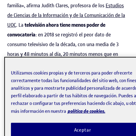
familia», afirma Judith Clares, profesora de los
Estudios
de Ciencias de la Información y de la Comunicación de la
UOC
. La
televisión ahora tiene menos poder de
convocatoria
: en 2018 se registró el peor dato de
consumo televisivo de la década, con una media de 3
horas y 48 minutos al día, 20 minutos menos que en
2012, cuando se batió el récord histórico.
Utilizamos
cookies
propias y de terceros para poder ofrecerte
Las plataformas de vídeo a la carta
han revolucionado
correctamente todas las funcionalidades del sitio web, con fine
analíticos y para mostrarte publicidad personalizada de acuerd
nuestra forma de «ver» la televisión, de consumirla y de
perfil elaborado a partir de tus hábitos de navegación. Puedes a
entenderla
, y no solo eso: han modificado la forma de
rechazar o configurar tus preferencias haciendo clic abajo, u ob
elaborar contenidos, de
ofrecerlos y de producirlos
. Ante
política de cookies.
más información en nuestra
este escenario, la
I Jornada sobre BingeTalking:
«
La
revolución seriéfila. El impacto del
streaming
y el
boom
Aceptar