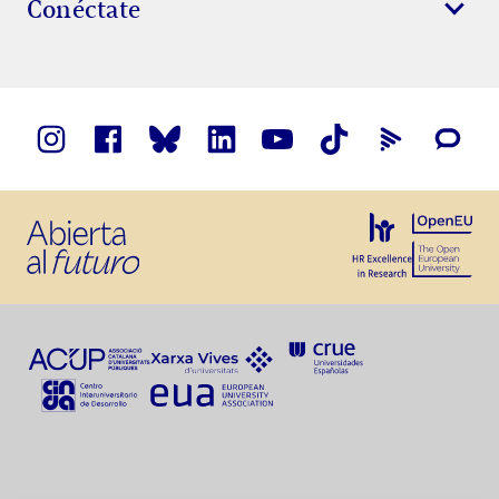
Conéctate