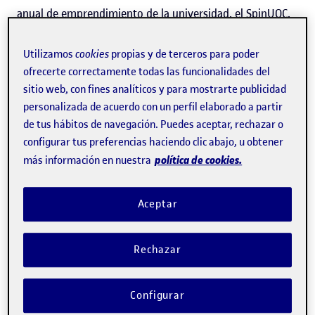
anual de emprendimiento de la universidad, el
SpinUOC
.
Un profesor de antropología de Estados Unidos que usa
Utilizamos
cookies
propias y de terceros para poder
la captura de movimiento para
entender
cómo
ofrecerte correctamente todas las funcionalidades del
sitio web, con fines analíticos y para mostrarte publicidad
empezaron a andar nuestros ancestros
. Una
start-up
personalizada de acuerdo con un perfil elaborado a partir
india que fabrica dispositivos de
asistencia y
de tus hábitos de navegación. Puedes aceptar, rechazar o
rehabilitación para personas con diversidad funcional
y
configurar tus preferencias haciendo clic abajo, u obtener
política de cookies.
más información en nuestra
estudia el movimiento del cuerpo para adaptarlos al
detalle. O un arquitecto italiano establecido en Nueva
Aceptar
York que
diseñó una escultura mezclando los conceptos
de movimiento, vacío y solidez
para experimentar con las
Rechazar
fronteras entre el arte y la tecnología. Estas son algunas
de las aplicaciones prácticas que ha tenido hasta ahora el
Configurar
producto que ofrece Chordata Motion, compañía fundada