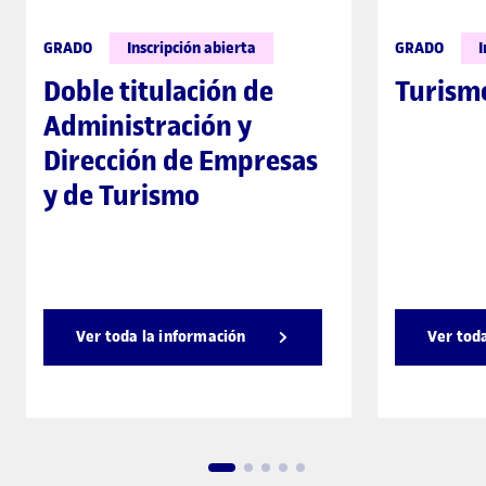
GRADO
Inscripción abierta
GRADO
I
Doble titulación de
Turism
Administración y
Dirección de Empresas
y de Turismo
Ver toda la información
Ver tod