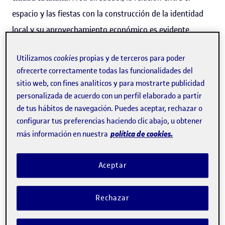
espacio y las fiestas con la construcción de la identidad
local y su aprovechamiento económico es evidente.
Pero su caso no es único. En
un estudio
recién publicado
Utilizamos
cookies
propias y de terceros para poder
ofrecerte correctamente todas las funcionalidades del
en el
Journal of Heritage Tourism
,
Francesc González
sitio web, con fines analíticos y para mostrarte publicidad
Reverté
, profesor de los
Estudios de Economía y Empresa
personalizada de acuerdo con un perfil elaborado a partir
e investigador del
grupo NOUTUR
de la Universitat
de tus hábitos de navegación. Puedes aceptar, rechazar o
Oberta de Catalunya (
UOC
), analiza
el papel del espacio y
configurar tus preferencias haciendo clic abajo, u obtener
política de cookies.
más información en nuestra
el discurso sobre la identidad local
desarrollado por los
organizadores de 23 festivales y fiestas tradicionales en
Aceptar
una ciudad patrimonial con un desarrollo turístico
emergente como es Tarragona.
Rechazar