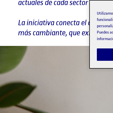
actuales de cada sector
Utilizam
funcionali
La iniciativa conecta el ámbit
personali
más cambiante, que exige fome
Puedes ac
informaci