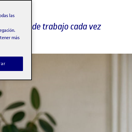
odas las
 mercado de trabajo cada vez
vegación.
obtener más
rar