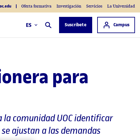
oc.edu
Oferta formativa
Investigación
Servicios
La Universidad
Acceso a
ES
Suscríbete
Campus
Buscar
ionera para
 la comunidad UOC identificar
s se ajustan a las demandas