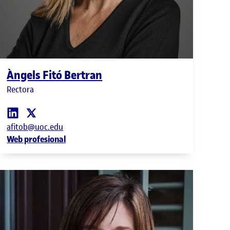
Àngels Fitó Bertran
Rectora
afitob@uoc.edu
Web profesional