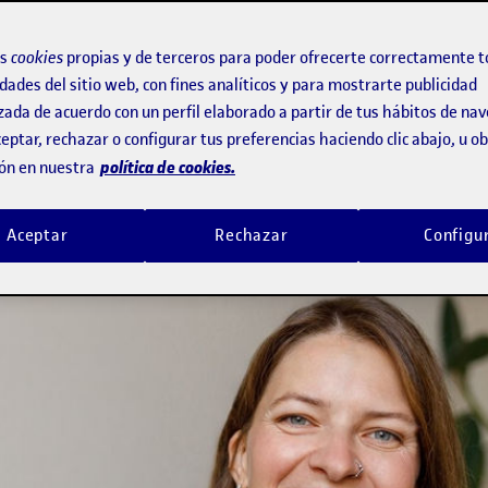
os
cookies
propias y de terceros para poder ofrecerte correctamente t
dades del sitio web, con fines analíticos y para mostrarte publicidad
o académico con las necesidades de un
zada de acuerdo con un perfil elaborado a partir de tus hábitos de na
ntar la formación continua
eptar, rechazar o configurar tus preferencias haciendo clic abajo, u 
política de cookies.
ón en nuestra
Aceptar
Rechazar
Configu