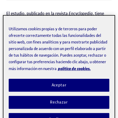
El estudio, publicado en la revista
Encyclopedia
, tiene
como objetivo apoyar la integración segura, ética y
Utilizamos
cookies
propias y de terceros para poder
sostenible de la IA en los entornos laborales,
ofrecerte correctamente todas las funcionalidades del
garantizando que los avances tecnológicos se traduzcan
sitio web, con fines analíticos y para mostrarte publicidad
en
mejoras reales en la salud, la seguridad y el bienestar
personalizada de acuerdo con un perfil elaborado a partir
del personal
. "Este artículo nace de la necesidad de parar,
de tus hábitos de navegación. Puedes aceptar, rechazar o
configurar tus preferencias haciendo clic abajo, u obtener
mirar con calma lo que está pasando y aportar una
política de cookies.
más información en nuestra
mirada preventiva y responsable, que ayude a
anticipar
riesgos
y a situar a las personas en el centro de la
Aceptar
transformación tecnológica", afirma Torrent.
Rechazar
La investigación incluye aplicaciones actuales de estas
herramientas en el mercado laboral, como la