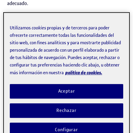
adecuado.
El estudio,
publicado en abierto
en la revista
Computer
Law & Security Review
, ha sido impulsado por dos
Utilizamos
cookies
propias y de terceros para poder
ofrecerte correctamente todas las funcionalidades del
profesoras de los
Estudios de Derecho y Ciencia Política
:
sitio web, con fines analíticos y para mostrarte publicidad
la catedrática
Aura Esther Vilalta
, investigadora del
personalizada de acuerdo con un perfil elaborado a partir
grupo Derecho, Internet y Transformación Digital (
DIDT
),
de tus hábitos de navegación. Puedes aceptar, rechazar o
configurar tus preferencias haciendo clic abajo, u obtener
y
Marian Gili Saldaña
, investigadora del grupo Fiscalidad,
política de cookies.
más información en nuestra
empresa y relaciones laborales (
TAXBUSINESS
). "Con la
aprobación del
Reglamento europeo de inteligencia
Aceptar
artificial del 2024
, nos dimos cuenta de que el impacto
de la IA en los métodos de resolución de conflictos
Rechazar
alternativos a los tribunales de justicia no quedaba claro.
Había que evaluar si la nueva normativa protege
Configurar
realmente a los ciudadanos cuando una IA interviene en