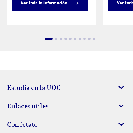
Ver toda la información
Ver tod
Estudia en la UOC
Enlaces útiles
Conéctate