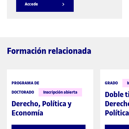
Accede
Formación relacionada
PROGRAMA DE
GRADO
I
DOCTORADO
Inscripción abierta
Doble t
Derecho, Política y
Derecho
Economía
Política