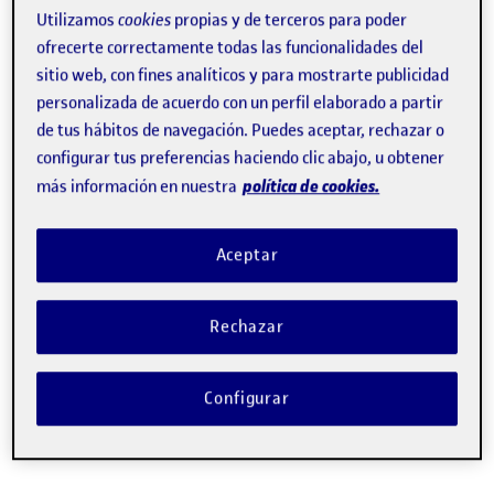
Utilizamos
cookies
propias y de terceros para poder
ofrecerte correctamente todas las funcionalidades del
sitio web, con fines analíticos y para mostrarte publicidad
personalizada de acuerdo con un perfil elaborado a partir
Albert Sangrà Morer
de tus hábitos de navegación. Puedes aceptar, rechazar o
configurar tus preferencias haciendo clic abajo, u obtener
Catedrático de los
Estudios de Psicología y Ciencias de la
política de cookies.
más información en nuestra
Educación
Aceptar
Director académico de la
Cátedra UNESCO de Educación y
Tecnología para el Cambio Social
Rechazar
Director del
Centro de Investigación en los Futuros de la
Configurar
Educación en la Era Digital (UOC-FuturEd)