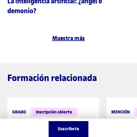
La inteligencia artificial: ¿ángel o
demonio?
Muestra más
Formación relacionada
GRADO
Inscripción abierta
MENCIÓN
Educación Primaria
Impulso
Suscríbete
Transf