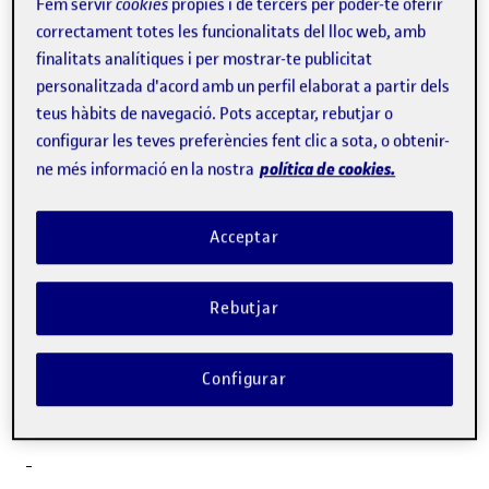
Fem servir
cookies
pròpies i de tercers per poder-te oferir
correctament totes les funcionalitats del lloc web, amb
finalitats analítiques i per mostrar-te publicitat
personalitzada d'acord amb un perfil elaborat a partir dels
Albert Sangrà Morer
teus hàbits de navegació. Pots acceptar, rebutjar o
configurar les teves preferències fent clic a sota, o obtenir-
política de cookies.
ne més informació en la nostra
Catedràtic dels
Estudis de Psicologia i Ciències de
l'Educació
Acceptar
Director acadèmic de la
Càtedra UNESCO d'Educació i
Tecnologia per al Canvi Social
Rebutjar
Director del
Centre de Recerca en els Futurs de l'Educació
Configurar
en l'Era Digital (UOC-FuturEd)