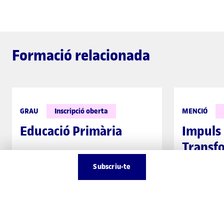
Formació relacionada
GRAU
Inscripció oberta
MENCIÓ
Educació Primària
Impuls 
Transf
Educat
Subscriu-te
Veure tota la informació
Veure t