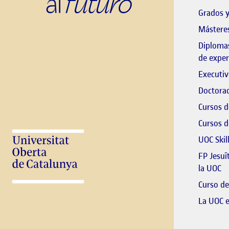
Grados y
Másteres
Diplomas
de exper
Executiv
Doctorad
Cursos d
Cursos d
UOC Skil
FP Jesuï
El
la UOC
Curso de
La UOC 