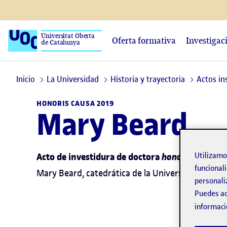
Universitat Oberta
Oferta formativa
Investigac
de Catalunya
Inicio
La Universidad
Historia y trayectoria
Actos in
HONORIS CAUSA 2019
Mary Beard
Acto de investidura de doctora
honoris causa
Utilizam
funcionali
Mary Beard, catedrática de la Universidad de Ca
personali
Puedes ac
informaci