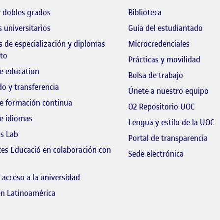
El link s'obre en 
 dobles grados
Biblioteca
El li
 universitarios
Guía del estudiantado
 de especialización y diplomas
Microcredenciales
to
Prácticas y movilidad
e education
El link s'o
Bolsa de trabajo
o y transferencia
El 
Únete a nuestro equipo
e formación continua
El link
O2 Repositorio UOC
e idiomas
E
Lengua y estilo de la UOC
ls Lab
El 
Portal de transparencia
tes Educació en colaboración con
El link s'o
Sede electrónica
 link s'obre en finestra nova
 acceso a la universidad
en Latinoamérica