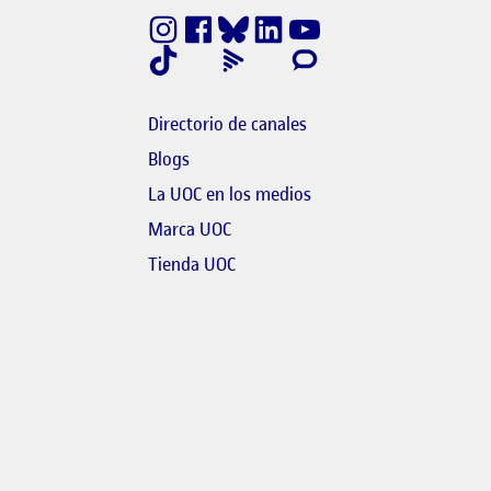
finestra nova
nk s'obre en finestra nova
Directorio de canales
Blogs
bre en finestra nova
El link s'obre en finestr
La UOC en los medios
link s'obre en finestra nova
Marca UOC
 s'obre en finestra nova
El link s'obre en finestra nova
Tienda UOC
l link s'obre en finestra nova
link s'obre en finestra nova
bre en finestra nova