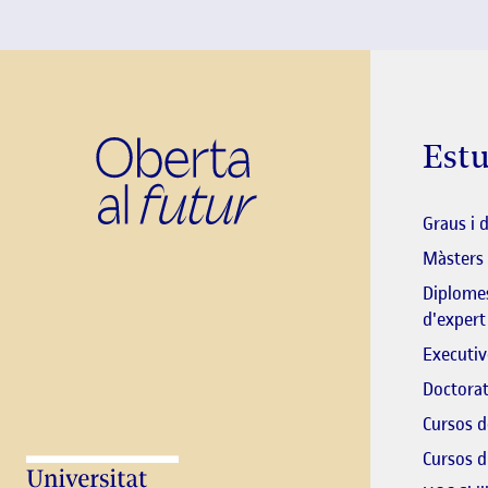
Show Error
Show Ok
Show Error
Estu
Graus i 
Màsters
Diplomes
d'expert
Executiv
Doctorat
Cursos d
Cursos d