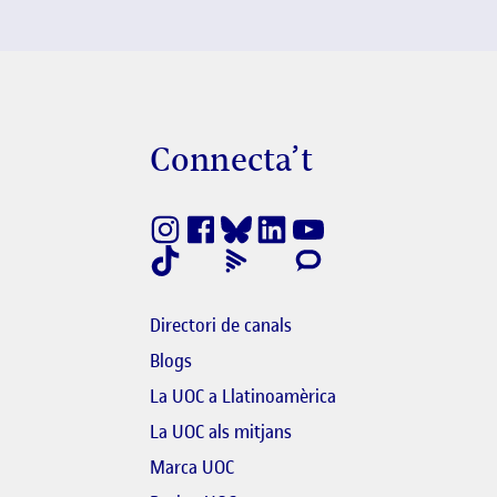
Connecta’t
finestra nova
k s'obre en finestra nova
Directori de canals
Blogs
bre en finestra nova
La UOC a Llatinoamèrica
link s'obre en finestra nova
El link s'obre en finestra n
La UOC als mitjans
'obre en finestra nova
Marca UOC