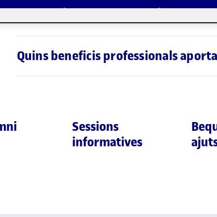
Té algun cost addicional, cursar un
Quins beneficis professionals aport
mni
Sessions
Bequ
informatives
ajut