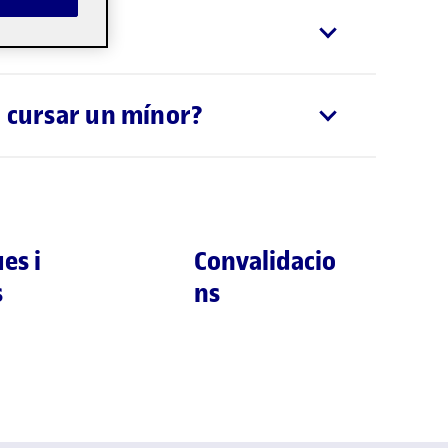
 mínor?
a cursar un mínor?
es i
Convalidacio
s
ns