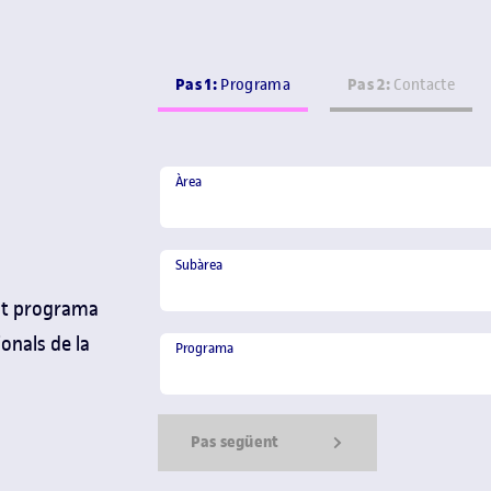
Pas 1:
Pas 2:
Programa
Contacte
Àrea
Àrea
Subàrea
Subàrea
est programa
Programa
ionals de la
Programa
Pas següent