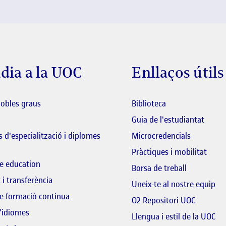
dia a la UOC
Enllaços útils
El link s'obre en 
dobles graus
Biblioteca
El lin
Guia de l'estudiantat
 d'especialització i diplomes
Microcredencials
Pràctiques i mobilitat
e education
El link s'o
Borsa de treball
 i transferència
El 
Uneix-te al nostre equip
e formació continua
El link s
O2 Repositori UOC
'idiomes
Llengua i estil de la UOC