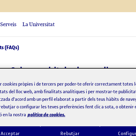
Serveis
La Universitat
ts (FAQs)
Quins requisits he de complir per c
ir
cookies
pròpies i de tercers per poder-te oferir correctament totes 
tats del lloc web, amb finalitats analítiques i per mostrar-te publicita
Quina condició s'ha de complir?
tzada d'acord amb un perfil elaborat a partir dels teus hàbits de nave
rebutjar o configurar les teves preferències fent clic a sota, o obtenir
política de cookies.
ó en la nostra
Quants crèdits té un mínor?
Acceptar
Rebutjar
Configu