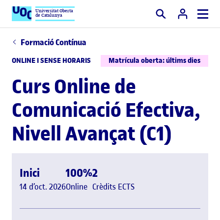
Universitat Oberta
de Catalunya
Cercar
Formació Contínua
ONLINE I SENSE HORARIS
Matrícula oberta: últims dies
Curs Online de
Comunicació Efectiva,
Nivell Avançat (C1)
Inici
100%
2
14 d’oct. 2026
Online
Crèdits ECTS