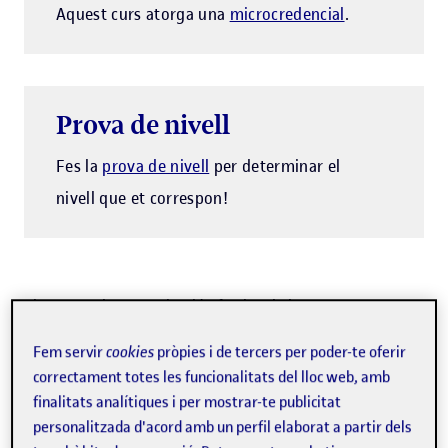
Aquest curs atorga una
microcredencial
.
Prova de nivell
Fes la
prova de nivell
per determinar el
nivell que et correspon!
Els cursos de comunicació efectiva de la UOC et permeten
desenvolupar i perfeccionar progressivament aquesta
Fem servir
cookies
pròpies i de tercers per poder-te oferir
habilitat amb l'acompanyament de professorat expert i
correctament totes les funcionalitats del lloc web, amb
amb una metodologia en línia basada en recursos en
finalitats analítiques i per mostrar-te publicitat
personalitzada d'acord amb un perfil elaborat a partir dels
format visual i videoreptes, amb els quals podràs posar