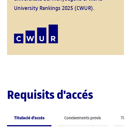
University Rankings 2025 (CWUR).
Requisits d'accés
Titulació d'accés
Coneixements previs
Titula