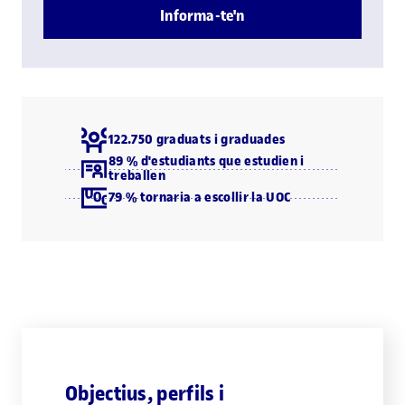
Informa-te'n
122.750 graduats i graduades
89 % d'estudiants que estudien i
treballen
79 % tornaria a escollir la UOC
Objectius, perfils i