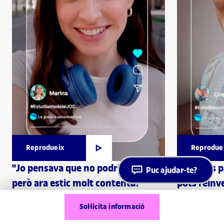
Reprodueix
Reprodue
"Jo pensava que no podria amb tot,
"Els anys 
Puc ajudar-te?
però ara estic molt contenta!"
pots reinve
Marina, estudiant de la UOC
Cristina, est
Sol·licita informació