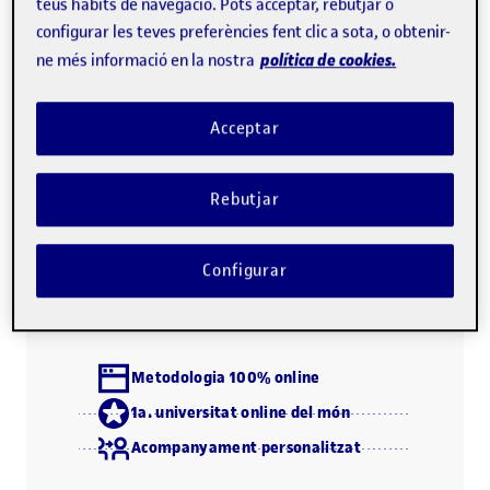
teus hàbits de navegació. Pots acceptar, rebutjar o
en pràctica els diferents aspectes clau d'aquesta habilitat.
configurar les teves preferències fent clic a sota, o obtenir-
política de cookies.
ne més informació en la nostra
Aquest curs s'orienta a millorar les
competències
professionals següents
. Consulta l'apartat de
Acceptar
coneixements previs
per confirmar que aquest és el teu
nivell.
Rebutjar
Descarrega el programa (PDF)
Configurar
Metodologia 100% online
1a. universitat online del món
Acompanyament personalitzat