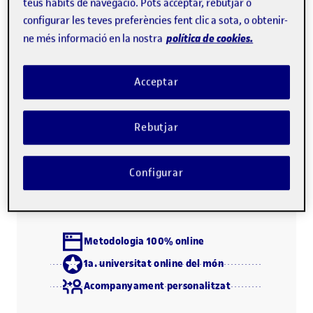
teus hàbits de navegació. Pots acceptar, rebutjar o
en pràctica els diferents aspectes clau d'aquesta habilitat.
configurar les teves preferències fent clic a sota, o obtenir-
política de cookies.
ne més informació en la nostra
Aquest curs s'orienta a millorar les
competències
professionals següents
. Consulta l'apartat de
Acceptar
coneixements previs
per confirmar que aquest és el teu
nivell.
Rebutjar
Descarrega el programa (PDF)
Configurar
Metodologia 100% online
1a. universitat online del món
Acompanyament personalitzat