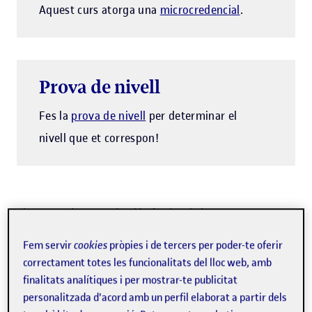
Aquest curs atorga una
microcredencial
.
Prova de nivell
Fes la
prova de nivell
per determinar el
nivell que et correspon!
Els cursos de comunicació efectiva de la UOC et permeten
desenvolupar i perfeccionar progressivament aquesta
Fem servir
cookies
pròpies i de tercers per poder-te oferir
habilitat amb l'acompanyament de professorat expert i
correctament totes les funcionalitats del lloc web, amb
amb una metodologia en línia basada en recursos en
finalitats analítiques i per mostrar-te publicitat
personalitzada d'acord amb un perfil elaborat a partir dels
format visual i videoreptes, amb els quals podràs posar