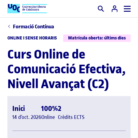
Universitat Oberta
de Catalunya
Cercar
Formació Contínua
ONLINE I SENSE HORARIS
Matrícula oberta: últims dies
Curs Online de
Comunicació Efectiva,
Nivell Avançat (C2)
Inici
100%
2
14 d’oct. 2026
Online
Crèdits ECTS