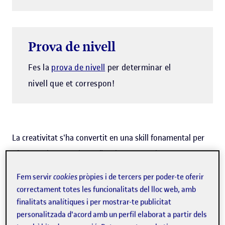
Prova de nivell
Fes la
prova de nivell
per determinar el
nivell que et correspon!
La creativitat s'ha convertit en una skill fonamental per
afrontar els reptes i aprofitar les oportunitats que ens
planteja la societat actual. La capacitat de plantejar idees
Fem servir
cookies
pròpies i de tercers per poder-te oferir
originals, resoldre problemes de manera innovadora i
correctament totes les funcionalitats del lloc web, amb
expressar-se diferent és i serà crucial per a professionals i
finalitats analítiques i per mostrar-te publicitat
personalitzada d'acord amb un perfil elaborat a partir dels
organitzacions.