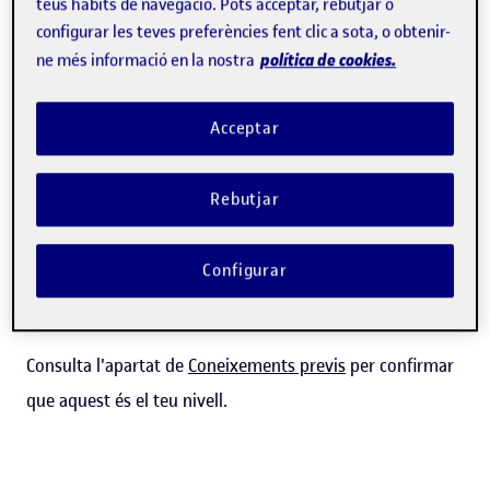
teus hàbits de navegació. Pots acceptar, rebutjar o
configurar les teves preferències fent clic a sota, o obtenir-
Els cursos de creativitat de la UOC et permeten
política de cookies.
ne més informació en la nostra
desenvolupar i perfeccionar progressivament aquesta
habilitat amb l'acompanyament de professorat expert i
Acceptar
amb una metodologia en línia basada en recursos en
format visual i videoreptes, amb els quals podràs posar
Rebutjar
en pràctica els diferents aspectes clau d'aquesta habilitat.
Configurar
Aquest curs s'orienta a millorar les
competències
professionals següents
.
Consulta l'apartat de
Coneixements previs
per confirmar
que aquest és el teu nivell.