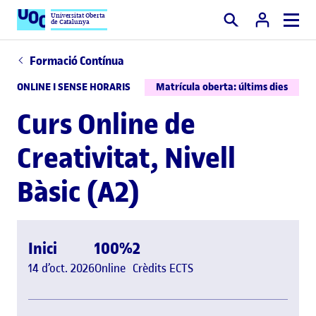
Universitat Oberta
de Catalunya
Cercar
Formació Contínua
ONLINE I SENSE HORARIS
Matrícula oberta: últims dies
Curs Online de
Creativitat, Nivell
Bàsic (A2)
Inici
100%
2
14 d’oct. 2026
Online
Crèdits ECTS