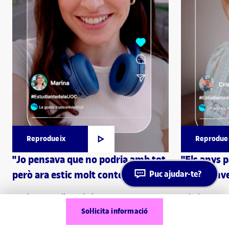
Reprodueix
Reprodue
"Jo pensava que no podria amb tot,
"Els anys 
però ara estic molt contenta!"
pots reinve
Puc ajudar-te?
Marina, estudiant de la UOC
Cristina, est
Sol·licita informació