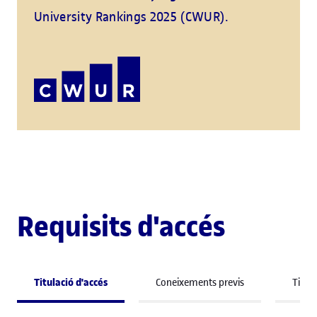
University Rankings 2025 (CWUR).
Requisits d'accés
Titulació d'accés
Coneixements previs
Titula