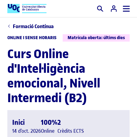
Universitat Oberta
de Catalunya
Cercar
Formació Contínua
ONLINE I SENSE HORARIS
Matrícula oberta: últims dies
Curs Online
d'Intel·ligència
emocional, Nivell
Intermedi (B2)
Inici
100%
2
14 d’oct. 2026
Online
Crèdits ECTS