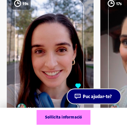
19s
17s
Puc ajudar-te?
Sol·licita informació