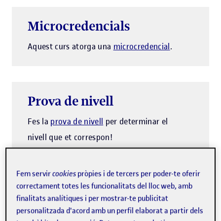
Microcredencials
Aquest curs atorga una
microcredencial
.
Prova de nivell
Fes la
prova de nivell
per determinar el
nivell que et correspon!
Fem servir
cookies
pròpies i de tercers per poder-te oferir
correctament totes les funcionalitats del lloc web, amb
La intel·ligència emocional ens ajuda a entendre les
finalitats analítiques i per mostrar-te publicitat
nostres emocions i les de les persones amb les quals ens
personalitzada d'acord amb un perfil elaborat a partir dels