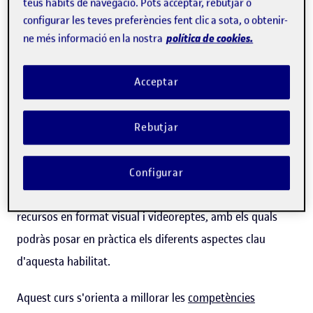
relacionem en el nostre dia a dia, tant en l'àmbit
teus hàbits de navegació. Pots acceptar, rebutjar o
configurar les teves preferències fent clic a sota, o obtenir-
professional com en el personal. Assolir un bon nivell
política de cookies.
ne més informació en la nostra
d'aquesta habilitat millora les nostres relacions en tots
dos àmbits i ens possibilita la presa de millors decisions a
Acceptar
la feina i en la gestió de la nostra vida privada.
Els cursos d'intel·ligència emocional de la UOC et
Rebutjar
permeten desenvolupar i perfeccionar progressivament
aquesta habilitat amb l'acompanyament de professorat
Configurar
expert i amb una metodologia en línia basada en
recursos en format visual i videoreptes, amb els quals
podràs posar en pràctica els diferents aspectes clau
d'aquesta habilitat.
Aquest curs s'orienta a millorar les
competències