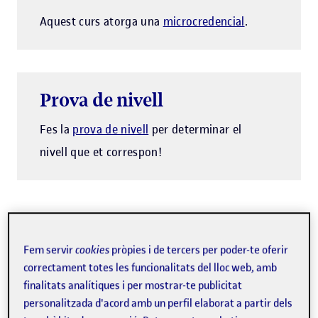
Aquest curs atorga una
microcredencial
.
Prova de nivell
Fes la
prova de nivell
per determinar el
nivell que et correspon!
La intel·ligència emocional ens ajuda a entendre les
Fem servir
cookies
pròpies i de tercers per poder-te oferir
nostres emocions i les de les persones amb les quals ens
correctament totes les funcionalitats del lloc web, amb
relacionem en el nostre dia a dia, tant en l'àmbit
finalitats analítiques i per mostrar-te publicitat
professional com en el personal. Assolir un bon nivell
personalitzada d'acord amb un perfil elaborat a partir dels