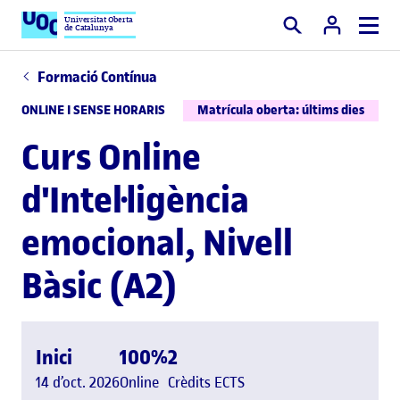
Universitat Oberta
de Catalunya
Cercar
Formació Contínua
ONLINE I SENSE HORARIS
Matrícula oberta: últims dies
Curs Online
d'Intel·ligència
emocional, Nivell
Bàsic (A2)
Inici
100%
2
14 d’oct. 2026
Online
Crèdits ECTS