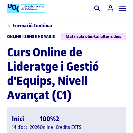
Universitat Oberta
de Catalunya
Cercar
Formació Contínua
ONLINE I SENSE HORARIS
Matrícula oberta: últims dies
Curs Online de
Lideratge i Gestió
d'Equips, Nivell
Avançat (C1)
Inici
100%
2
14 d’oct. 2026
Online
Crèdits ECTS