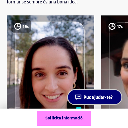
formar-se sempre és una bona idea.
19s
17s
Puc ajudar-te?
Sol·licita informació