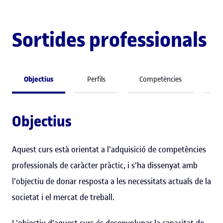
Sortides professionals
Objectius
Perfils
Competències
So
Objectius
Aquest curs està orientat a l'adquisició de competències
professionals de caràcter pràctic, i s'ha dissenyat amb
l'objectiu de donar resposta a les necessitats actuals de la
societat i el mercat de treball.
L'objectiu d'aquest curs és desenvolupar la capacitat de