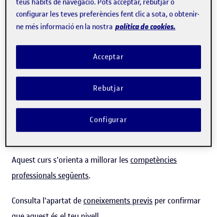
membres de l'equip, amb la qual cosa milloren la
teus hàbits de navegació. Pots acceptar, rebutjar o
configurar les teves preferències fent clic a sota, o obtenir-
productivitat i la satisfacció laboral.
política de cookies.
ne més informació en la nostra
Els cursos de Lideratge i gestió d'equips de la UOC et
permeten desenvolupar i perfeccionar progressivament
Acceptar
aquesta habilitat, amb l'acompanyament de professorat
expert i amb una metodologia en línia basada en
Rebutjar
recursos en format visual i videoreptes, amb els quals
podràs posar en pràctica els diferents aspectes clau
Configurar
d'aquesta habilitat.
Aquest curs s'orienta a millorar les
competències
professionals següents
.
Consulta l'apartat de
coneixements previs
per confirmar
que aquest és el teu nivell.