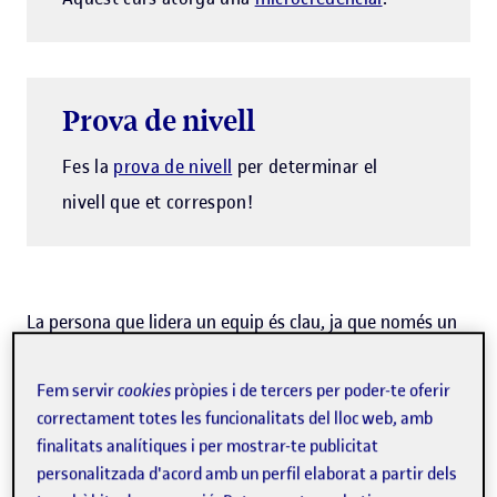
Prova de nivell
Fes la
prova de nivell
per determinar el
nivell que et correspon!
La persona que lidera un equip és clau, ja que només un
bon lideratge assegura que els objectius establerts es
Fem servir
cookies
pròpies i de tercers per poder-te oferir
compleixin de manera eficient i efectiva. Els bons líders
correctament totes les funcionalitats del lloc web, amb
inspiren i motiven els seus equips, fomenten un ambient
finalitats analítiques i per mostrar-te publicitat
de treball positiu i ajuden a desenvolupar el talent dels
personalitzada d'acord amb un perfil elaborat a partir dels