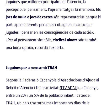
joguines que milloren principalment l'atenció, la
percepció, el pensament, l'aprenentatge i la memòria. Els
jocs de taula o jocs de cartes
són representatius perquè hi
participen diferents persones i obliguen a «anticipar
jugades i pensar en les conseqüències de cada acció».
«Per al pensament simbòlic,
titelles i ninots
són també
una bona opció», recorda l'experta.
Joguines per a nens amb TDAH
Segons la Federació Espanyola d'Associacions d'Ajuda al
Dèficit d'Atenció i Hiperactivitat (
FEAADAH
), a Espanya,
entre un 2% i un 5% de la població infantil pateix el
TDAH, un dels trastorns més importants dins de la