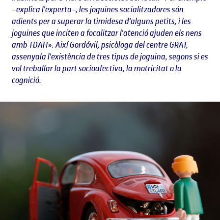
–explica l'experta–, les joguines socialitzadores són
adients per a superar la timidesa d'alguns petits, i les
joguines que inciten a focalitzar l'atenció ajuden els nens
amb TDAH». Així Gordóvil, psicòloga del centre GRAT,
assenyala l'existència de tres tipus de joguina, segons si es
vol treballar la part socioafectiva, la motricitat o la
cognició.