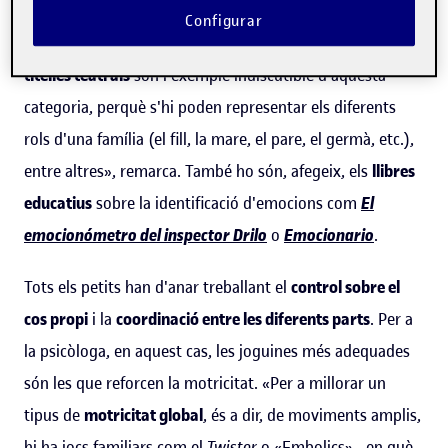
capacitats tan fonamentals «com una bona salut mental,
Configurar
la identificació d'emocions i l'empatia». «Els
ninots
o
titelles teatrals
són l'exemple indiscutible d'aquesta
categoria, perquè s'hi poden representar els diferents
rols d'una família (el fill, la mare, el pare, el germà, etc.),
entre altres», remarca. També ho són, afegeix, els
llibres
educatius
sobre la identificació d'emocions com
El
emocionómetro del inspector Drilo
o
Emocionario
.
Tots els petits han d'anar treballant el
control sobre el
cos propi
i la
coordinació entre les diferents parts
. Per a
la psicòloga, en aquest cas, les joguines més adequades
són les que reforcen la motricitat. «Per a millorar un
tipus de
motricitat global
, és a dir, de moviments amplis,
hi ha jocs familiars com el
Twister
o «Embolics» –en què