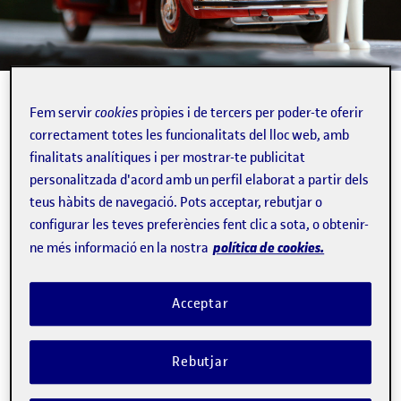
Experts identifiquen quines joguines ajuden a desenvolupar les capacitats
bàsiques dels nens.
Fem servir
cookies
pròpies i de tercers per poder-te oferir
Foto: Steinar La Engeland
correctament totes les funcionalitats del lloc web, amb
finalitats analítiques i per mostrar-te publicitat
2 min.
personalitzada d'acord amb un perfil elaborat a partir dels
teus hàbits de navegació. Pots acceptar, rebutjar o
configurar les teves preferències fent clic a sota, o obtenir-
Anna Sánchez-Juárez Pradal
política de cookies.
ne més informació en la nostra
Autor
Acceptar
Per a la professora, els jocs de
caràcter socioafectiu
, com
ara els típics en què es posen en interacció diferents rols
Rebutjar
socials, són imprescindibles perquè permeten exercitar